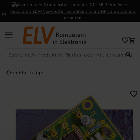
kostenloser Standardversand ab CHF 69 Bestellwert
Jetzt zum ELV-Newsletter anmelden und CHF 10 Gutschein
erhalten
Suche
Fachbeiträge