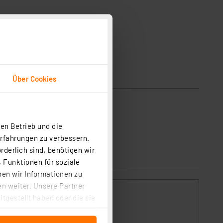
Über Cookies
en Betrieb und die
Erfahrungen zu verbessern.
rderlich sind, benötigen wir
 Funktionen für soziale
ben wir Informationen zu
n weiter. Unsere Partner
 by
tgestellt haben oder die sie
cken, stimmen Sie sowohl
anschließenden