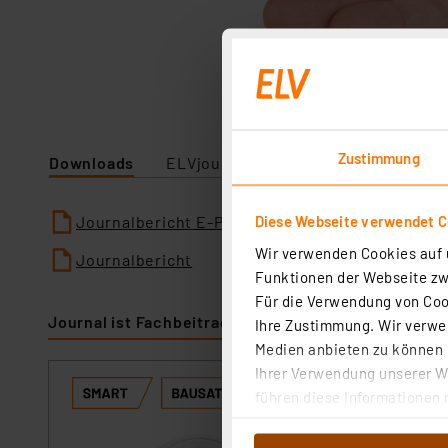
Zustimmung
Downloads
ELVjournal
Diese Webseite verwendet C
Journalbericht E-Paper
Wir verwenden Cookies auf u
Journalbericht
Funktionen der Webseite zwi
Für die Verwendung von Cook
Journal ist Fachbeitrag zu
Ihre Zustimmung. Wir verwen
Medien anbieten zu können u
Ihrer Verwendung unserer We
ELV Smart Home
führen diese Informationen 
Homematic IP
im Rahmen Ihrer Nutzung der
Artikel-Nr. 161235
dem Speichern und Abrufen 