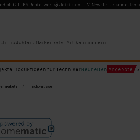
nd ab CHF 69 Bestellwert
Jetzt zum ELV-Newsletter anmelden u
jekte
Produktideen für Techniker
Neuheiten
Angebote
S
/
Lernpakete
Fachbeiträge