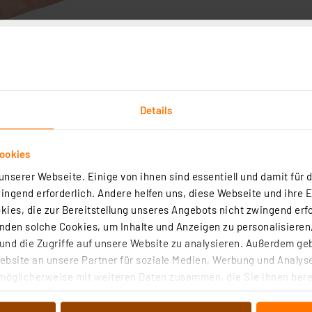
Details
ookies
nserer Webseite. Einige von ihnen sind essentiell und damit für d
ngend erforderlich. Andere helfen uns, diese Webseite und ihre 
ies, die zur Bereitstellung unseres Angebots nicht zwingend erfo
den solche Cookies, um Inhalte und Anzeigen zu personalisieren,
nd die Zugriffe auf unsere Website zu analysieren. Außerdem ge
bsite an unsere Partner für soziale Medien, Werbung und Analyse
 ARR-Bausatz Luftdrucksensor Kompakt ELV-SH-CAP, powered
möglicherweise mit weiteren Daten zusammen, die Sie ihnen berei
 Dienste gesammelt haben. Indem Sie auf „Alle akzeptieren“ kli
von Informationen auf Ihrem gerät (§25 Abs.1 TTDSG) sowie der 