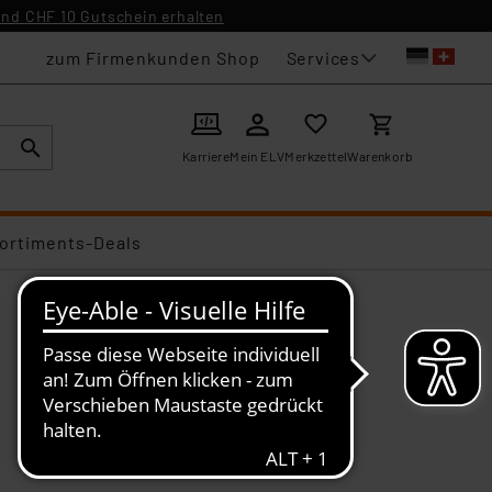
nd CHF 10 Gutschein erhalten
Services
zum Firmenkunden Shop
Karriere
Mein ELV
Merkzettel
Warenkorb
ortiments-Deals