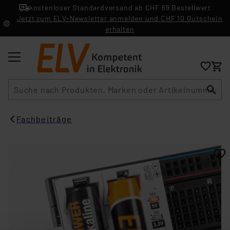
kostenloser Standardversand ab CHF 69 Bestellwert
Jetzt zum ELV-Newsletter anmelden und CHF 10 Gutschein
erhalten
Suche
Fachbeiträge