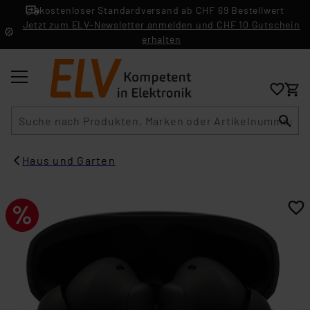
kostenloser Standardversand ab CHF 69 Bestellwert
Jetzt zum ELV-Newsletter anmelden und CHF 10 Gutschein
erhalten
Suche
Haus und Garten​