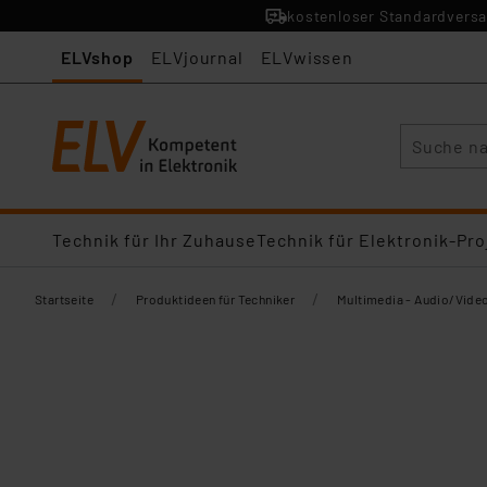
kostenloser Standardversa
ELVshop
ELVjournal
ELVwissen
Suche
Technik für Ihr Zuhause
Technik für Elektronik-Pro
/
/
Startseite
Produktideen für Techniker
Multimedia - Audio/Vide