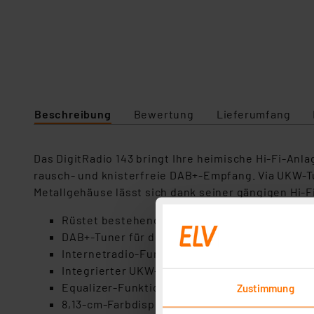
Beschreibung
Bewertung
Lieferumfang
Das DigitRadio 143 bringt Ihre heimische Hi-Fi-Anl
rausch- und knisterfreie DAB+-Empfang. Via UKW-T
Metallgehäuse lässt sich dank seiner gängigen Hi-
Rüstet bestehende heimische Hi-Fi-Anlage mi
DAB+-Tuner für den Digitalradio-Empfang in ra
Internetradio-Funktion zum Empfang von mehr 
Integrierter UKW-Tuner für gewohnten Radio-
Equalizer-Funktion für individuelle Klangeins
Zustimmung
8,13-cm-Farbdisplay (3,2"), 4-stufig dimmbar (