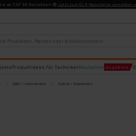
nd ab CHF 69 Bestellwert
Jetzt zum ELV-Newsletter anmelden u
jekte
Produktideen für Techniker
Neuheiten
Angebote
S
/
/
o
DAB+ / Internetradio
Hybrid-/ Digitalradio