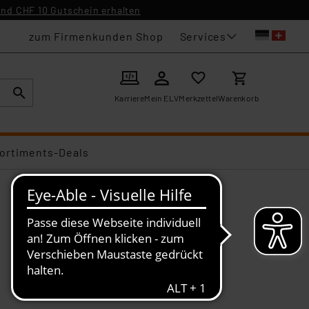
nd CHF 10 Gutschein erhalten
Services
zum Firmenkunden Shop
Karriere
Mein ELV
Merkzettel
Warenkorb
ortiments-Deals