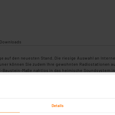
Downloads
age auf den neuesten Stand. Die riesige Auswahl an Inter
uner können Sie zudem Ihre gewohnten Radiostationen au
Fi-Baustein-Maße nahtlos in das heimische Soundsystem in
t Digitalradio-Empfang nach
usch- und knisterfreier Qualität
als 20.000 Radiostationen und ca. 10.000 Podcasts aus al
Empfang aus Ihrer Region
tellungen
Details
Hoch, Medium, Niedrig, Aus)