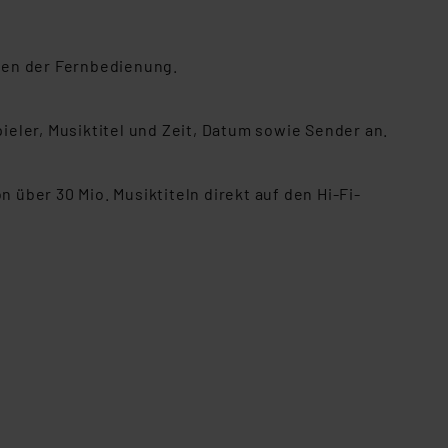
Einbindung von Cookies
. 49 (1) lit. a DSGVO.
nen der Fernbedienung.
n der Datenschutzerklärung.
s Land mit unzureichendem
örden personenbezogene
eler, Musiktitel und Zeit, Datum sowie Sender an.
r Europäer bestehen.
ln der Europäischen
 Art der übermittelten
 über 30 Mio. Musiktiteln direkt auf den Hi-Fi-