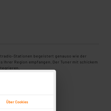
netradio-Stationen begeistert genauso wie der
s Ihrer Region empfangen. Der Tuner mit schickem
tegrieren.
ler Welt
Über Cookies