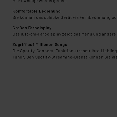
Hi-Fi-Anlage wiedergeben.
„Einige Drittanbieter verar
Komfortable Bedienung
dieser Drittanbieter umfasst
Sie können das schicke Gerät via Fernbedienung o
Nähere Infos zu diesen Drit
Für die USA besteht kein A
Großes Farbdisplay
Datenschutz nach EU-Standa
Das 8,13-cm-Farbdisplay zeigt das Menü und andere
Daten in Überwachungsprogr
Unsere Kooperation mit dies
Zugriff auf Millionen Songs
Kommission sowie einer eige
Die Spotify-Connect-Funktion streamt Ihre Lieblings
Daten, verbundenen Risiken
Tuner. Den Spotify-Streaming-Dienst können Sie a
Impressum
|
Datenschutzer