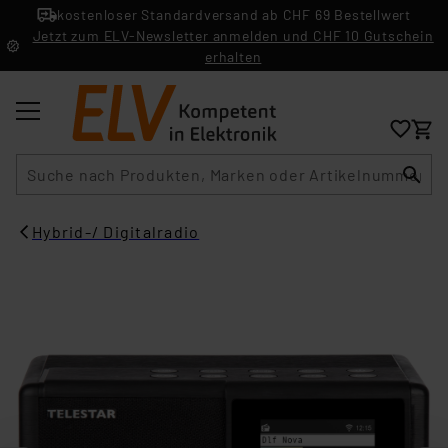
kostenloser Standardversand ab CHF 69 Bestellwert
Jetzt zum ELV-Newsletter anmelden und CHF 10 Gutschein
erhalten
Suche
Hybrid-/ Digitalradio