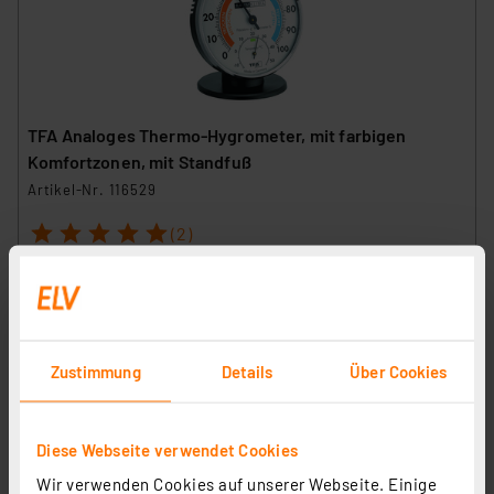
TFA Analoges Thermo-Hygrometer, mit farbigen
Komfortzonen, mit Standfuß
Artikel-Nr. 116529
1
2
3
4
5
(2)
16.35 CHF
inkl. MwSt.
Informationen zu Versandkosten
Zustimmung
Details
Über Cookies
Diese Webseite verwendet Cookies
Wir verwenden Cookies auf unserer Webseite. Einige