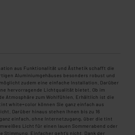
tion aus Funktionalität und Ästhetik schafft die
wertigen Aluminiumgehäuses besonders robust und
möglicht zudem eine einfache Installation. Darüber
ine hervorragende Lichtqualität bietet. Ob im
nde Atmosphäre zum Wohlfühlen. Erhältlich ist die
int white+color können Sie ganz einfach aus
ht. Darüber hinaus stehen Ihnen bis zu 16
 ganz einfach, ohne Internetzugang, über die tint
armweißes Licht für einen lauen Sommerabend oder
ige Stimmung. Einfacher geht’s nicht. Dank der