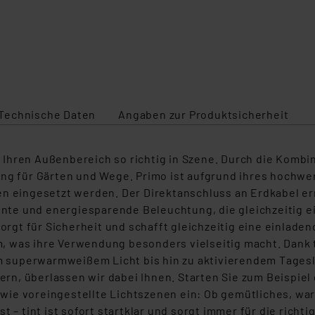
Technische Daten
Angaben zur Produktsicherheit
hren Außenbereich so richtig in Szene. Durch die Kombina
tung für Gärten und Wege. Primo ist aufgrund ihres hoch
en eingesetzt werden. Der Direktanschluss an Erdkabel er
iente und energiesparende Beleuchtung, die gleichzeitig e
sorgt für Sicherheit und schafft gleichzeitig eine einlade
 was ihre Verwendung besonders vielseitig macht. Dank t
superwarmweißem Licht bis hin zu aktivierendem Tageslic
uern, überlassen wir dabei Ihnen. Starten Sie zum Beispiel
wie voreingestellte Lichtszenen ein: Ob gemütliches, w
 – tint ist sofort startklar und sorgt immer für die richt