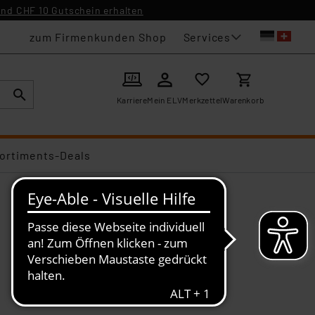
nd CHF 10 Gutschein erhalten
Services
zum Firmenkunden Shop
Karriere
Mein ELV
Merkzettel
Warenkorb
ortiments-Deals