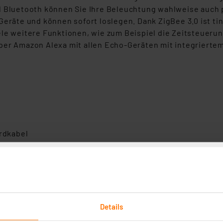
 Bluetooth können Sie Ihre Beleuchtung wahlweise auch pe
 Geräte und können sofort loslegen. Dank ZigBee 3.0 ist 
le weitere Funktionen, wie zum Beispiel die Zeitsteuerun
per Amazon Alexa mit allen Echo-Geräten mit integriert
Erdkabel
che
Details
entierung
osphäre