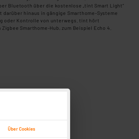
r Bluetooth über die kostenlose „tint Smart Light“
tint darüber hinaus in gängige Smarthome-Systeme
g oder Kontrolle von unterwegs. tint hört
em Zigbee Smarthome-Hub, zum Beispiel Echo 4.
Über Cookies