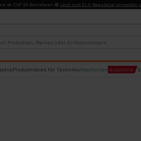
nd ab CHF 69 Bestellwert
Jetzt zum ELV-Newsletter anmelden u
jekte
Produktideen für Techniker
Neuheiten
Angebote
S