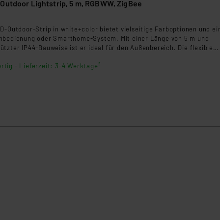
tint Smart Home Outdoor Lightstrip, 5 m, RGBWW, ZigBee
5
D-Outdoor-Strip in white+color bietet vielseitige Farboptionen und e
nbedienung oder Smarthome-System. Mit einer Länge von 5 m und
tzter IP44-Bauweise ist er ideal für den Außenbereich. Die flexible
alteclips ermöglicht eine einfache Installation. Kompatibel mit Philip
rtig - Lieferzeit: 3-4 Werktage²
amsung SmartThings, Alexa, Home Assistant und Zigbee.