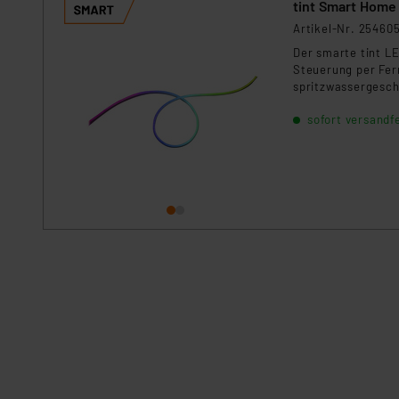
Artikel-Nr. 25460
Der smarte tint LE
Steuerung per Fer
spritzwassergeschü
Verlegung mit 15 H
sofort versandfe
MagentaZuhause, S