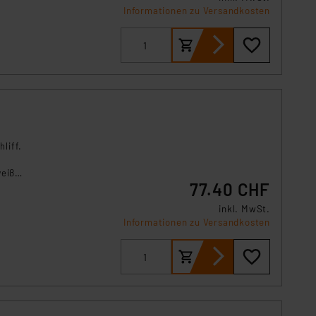
Informationen zu Versandkosten
Einbindung von Cookies
. 49 (1) lit. a DSGVO.
n der Datenschutzerklärung.
s Land mit unzureichendem
örden personenbezogene
r Europäer bestehen.
ln der Europäischen
 Art der übermittelten
liff.
weiß
77.40 CHF
prache.
inkl. MwSt.
Informationen zu Versandkosten