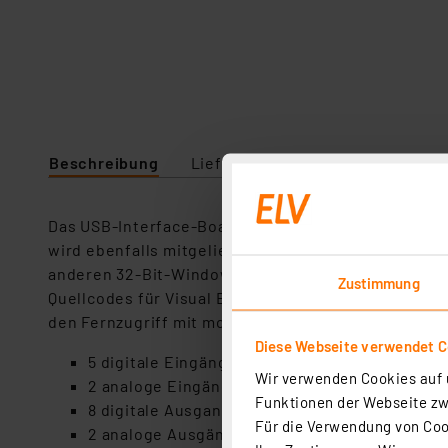
Beschreibung
Lieferumfang
Downloads
Das USB-Interface-Board wird einfach an einen USB
wird ebenfalls mitgeliefert. So kann man maßgeschn
anderen 32-Bit-Windows-Hilfsprogramm für Applika
Zustimmung
Quellcodes für Visual Basic, Visual C++, Visual C#,
den Fernzugriff mit mobilen Geräten verfügbar (si
Diese Webseite verwendet C
5 digitale Eingänge mit Test-Tasten auf der Pl
Wir verwenden Cookies auf u
2 analoge Eingänge mit Option für Dämpfung 
Funktionen der Webseite zwi
8 digitale Ausgangsschalter (Open Collector, 
Für die Verwendung von Cook
2 analoge Ausgänge: 0 bis 5 V, PWM 0 bis 100 