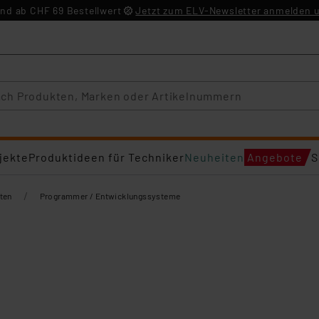
nd ab CHF 69 Bestellwert
Jetzt zum ELV-Newsletter anmelden u
jekte
Produktideen für Techniker
Neuheiten
Angebote
S
/
ten
Programmer / Entwicklungssysteme