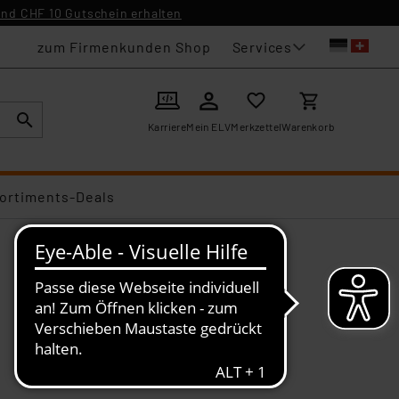
nd CHF 10 Gutschein erhalten
Services
zum Firmenkunden Shop
Karriere
Mein ELV
Merkzettel
Warenkorb
ortiments-Deals