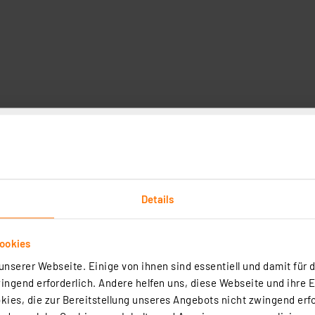
Technische Daten
-Port angeschlossen, eine mitgelieferte DLL sichert die
eiderte Windows-Applikationen (XP oder höher) schreiben 
tionen, das DLL unterstützt.
Details
 Excel, Delphi und Borland C++ Builder werden mitgeliefert
ehe Web-Shop).
ookies
atine
nserer Webseite. Einige von ihnen sind essentiell und damit für d
und Verstärkung
ngend erforderlich. Andere helfen uns, diese Webseite und ihre 
max. 50 V/100 mA, LED-Anzeige auf der Platine)
ies, die zur Bereitstellung unseres Angebots nicht zwingend erfo
%, Open Collector, max. 100 mA/40 V (LED-Anzeige auf der P