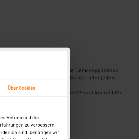
 Anbindung an MS Windows, eine Demo-Applikation
in Delphi, Visual Basic, C++ Builder oder jedem
Über Cookies
. Zusätzlich sind Demo-Apps für iOS und Android für
en Betrieb und die
Erfahrungen zu verbessern.
rderlich sind, benötigen wir
latine)