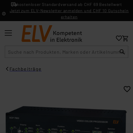
kostenloser Standardversand ab CHF 69 Bestellwert
Jetzt zum ELV-Newsletter anmelden und CHF 10 Gutschein
erhalten
Suche
Fachbeiträge