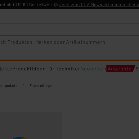
nd ab CHF 69 Bestellwert
Jetzt zum ELV-Newsletter anmelden u
jekte
Produktideen für Techniker
Neuheiten
Angebote
S
/
Lernpakete
Fachbeiträge