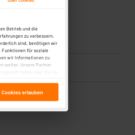
en Betrieb und die
Erfahrungen zu verbessern.
rderlich sind, benötigen wir
 Funktionen für soziale
ben wir Informationen zu
n weiter. Unsere Partner
tgestellt haben oder die sie
cken, stimmen Sie sowohl
anschließenden
e Cookies erlauben
beitungszwecke (Art. 6
 ist durch Klick auf den
 Cookies ablehnen oder ihr
 „Cookie Einstellungen“
tung dieser Daten zur
ser-Einstellungen können