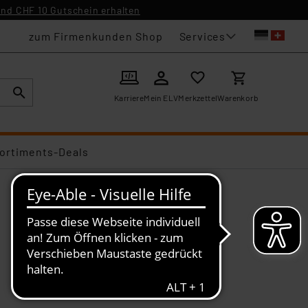
nd CHF 10 Gutschein erhalten
Services
zum Firmenkunden Shop
Karriere
Mein ELV
Merkzettel
Warenkorb
ortiments-Deals