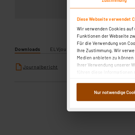
Diese Webseite verwendet C
Wir verwenden Cookies auf u
Funktionen der Webseite zwi
Für die Verwendung von Cook
Downloads
ELVjournal
Ihre Zustimmung. Wir verwen
Medien anbieten zu können u
Ihrer Verwendung unserer We
Journalbericht
führen diese Informationen 
im Rahmen Ihrer Nutzung der
dem Speichern und Abrufen 
Nur notwendige Coo
Weiterverarbeitung für die 
Abs.1a DSG-VO) zu. Eine deta
Button „Ablehnen oder Einst
ganz oder teilweise zustimm
anpassen oder widerrufen. 
Auswertung und Analyse bis 