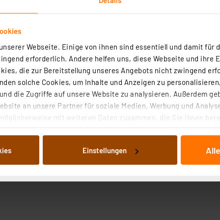
ookies
nserer Webseite. Einige von ihnen sind essentiell und damit für d
ngend erforderlich. Andere helfen uns, diese Webseite und ihre 
ies, die zur Bereitstellung unseres Angebots nicht zwingend erfo
den solche Cookies, um Inhalte und Anzeigen zu personalisieren,
nd die Zugriffe auf unsere Website zu analysieren. Außerdem ge
bsite an unsere Partner für soziale Medien, Werbung und Analyse
möglicherweise mit weiteren Daten zusammen, die Sie ihnen berei
 Dienste gesammelt haben. Indem Sie auf „Alle akzeptieren“ kli
von Informationen auf Ihrem gerät (§25 Abs.1 TTDSG) sowie der 
All
kies
Einstellungen
nachfolgend dargestellten bzw. die von Ihnen ausgewählten Verar
illierte Auflistung der einzelnen Cookies nach Zweck und Anbieter
ellungen“ abrufbar. Sie können die Verwendung nicht notwendiger
en. Ihre erteilte Zustimmung können Sie jederzeit unter dem Link
Die Rechtmäßigkeit der Speicherung, Abrufung und Weiterverarbei
zum Zeitpunkt des Widerrufs bleibt hiervon unberührt. Ihre Brow