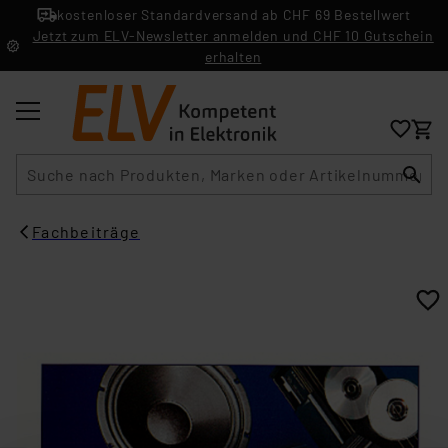
kostenloser Standardversand ab CHF 69 Bestellwert
Jetzt zum ELV-Newsletter anmelden und CHF 10 Gutschein
erhalten
Suche
Fachbeiträge