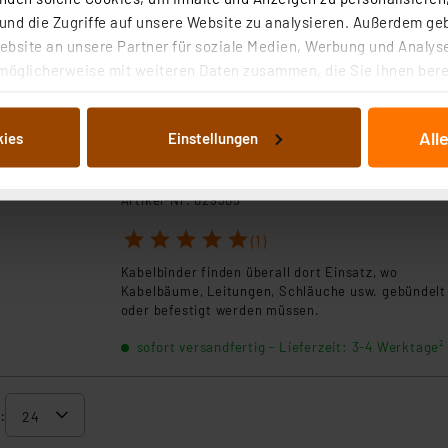
Reduktion mit metrischem Innen- und Außengewin
nd die Zugriffe auf unsere Website zu analysieren. Außerdem ge
für die Montage von Kunststoff-Kabelverschraubu
bsite an unsere Partner für soziale Medien, Werbung und Analyse
an Gehäusen. Schutzart IP54 ohne zusätzliche
möglicherweise mit weiteren Daten zusammen, die Sie ihnen berei
Anschlussdichtung. Schutzart bis IP68 möglich mit
 Dienste gesammelt haben. Indem Sie auf „Alle akzeptieren“ kli
sofort versandfertig - Lieferzeit: 3-4 Werktage²
zusätzlicher Anschlussdichtung, zum Beispiel O-Ri
oder Flachdichtring.
von Informationen auf Ihrem gerät (§25 Abs.1 TTDSG) sowie der 
All
kies
Einstellungen
nachfolgend dargestellten bzw. die von Ihnen ausgewählten Verar
illierte Auflistung der einzelnen Cookies nach Zweck und Anbieter
Kabelbinder 178 mm (VPE: 100 Stck.)
ellungen“ abrufbar. Sie können die Verwendung nicht notwendiger
Artikel-Nr. 029305
en. Ihre erteilte Zustimmung können Sie jederzeit unter dem Link
1
2
3
4
5
Die Rechtmäßigkeit der Speicherung, Abrufung und Weiterverarbei
(1)
zum Zeitpunkt des Widerrufs bleibt hiervon unberührt. Ihre Brow
Kabelbinder finden überall dort Einsatz, wo
ellungen nicht längerfristig gespeichert werden und dieses Banner
Kabelbäume, Leitungen, Schläuche usw. gebündelt
oder befestigt werden müssen.
beiten personenbezogene Daten in den USA. Ihre Einwilligung zur 
sofort versandfertig - Lieferzeit: 3-4 Werktage²
 daher ggf. auch die Verarbeitung Ihrer Daten in den USA gemäß Art
tanbietern und zu der jeweiligen Datenübermittlung erhalten Sie i
ngemessenheitsbeschluss der EU. Dies bedeutet, dass die USA al
:
rds eingestuft wird. So besteht etwa das Risiko, dass US-Beh