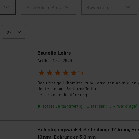
Archivierte Produkte anzeigen
Bewertung
:
Bauteile-Lehre
Artikel-Nr. 029290
1
2
3
4
5
(1)
Das richtige Hilfsmittel zum korrekten Abknicken 
Bauteilen auf Rastermaße für
Leiterplattenbestückung.
sofort versandfertig - Lieferzeit: 3-4 Werktage²
Befestigungswinkel, Seitenlänge 12,5 mm, Bre
10 mm, Bohrungen 3,0 mm