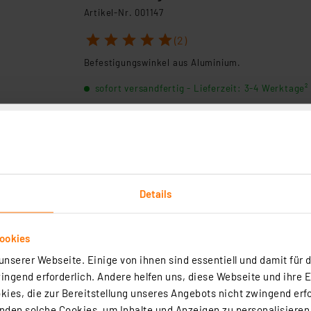
Artikel-Nr. 001147
1
2
3
4
5
(2)
Befestigungswinkel aus Aluminium.
sofort versandfertig - Lieferzeit: 3-4 Werktage²
Lötstifte, Durchmesser 1 mm (100 Stk.)
Artikel-Nr. 001257
sofort versandfertig - Lieferzeit: 3-4 Werktage²
Details
ookies
nserer Webseite. Einige von ihnen sind essentiell und damit für d
OBO Bettermann, Reduktion, metrisches
ngend erforderlich. Andere helfen uns, diese Webseite und ihre 
Gewinde; M20 M12 (1 Stück)
ies, die zur Bereitstellung unseres Angebots nicht zwingend erfo
Artikel-Nr. 255334
den solche Cookies, um Inhalte und Anzeigen zu personalisieren,