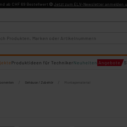
nd ab CHF 69 Bestellwert
Jetzt zum ELV-Newsletter anmelden u
jekte
Produktideen für Techniker
Neuheiten
Angebote
S
/
/
mponenten
Gehäuse / Zubehör
Montagematerial