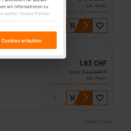
de
inkl. MwSt.
ben wir Informationen zu
ngen
Informationen zu Versandkosten
n weiter. Unsere Partner
tgestellt haben oder die sie
cken, stimmen Sie sowohl
ng
anschließenden
e Cookies erlauben
beitungszwecke (Art. 6
 ist durch Klick auf den
 Cookies ablehnen oder ihr
1.93 CHF
 „Cookie Einstellungen“
tung dieser Daten zur
Statt
2.42 CHF **
ser-Einstellungen können
inkl. MwSt.
 erneut angezeigt wird.
Informationen zu Versandkosten
Einbindung von Cookies
. 49 (1) lit. a DSGVO.
n der Datenschutzerklärung.
s Land mit unzureichendem
Seite 1 von 1
örden personenbezogene