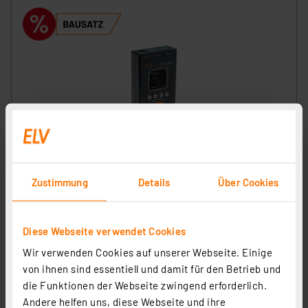
ELV Bausatz 2-Kanal-Temperatur Datenlogger TDO200
Artikel-Nr. 142246
Zustimmung
Details
Über Cookies
67.74 CHF
Statt
96.76 CHF **
Diese Webseite verwendet Cookies
inkl. MwSt.
Wir verwenden Cookies auf unserer Webseite. Einige
Informationen zu Versandkosten
von ihnen sind essentiell und damit für den Betrieb und
die Funktionen der Webseite zwingend erforderlich.
Andere helfen uns, diese Webseite und ihre