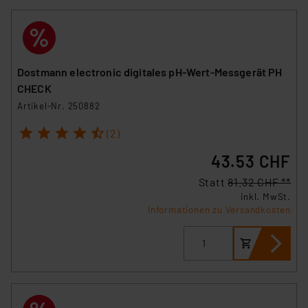
VO) zu. Eine detaillierte Auflistung der einzelnen
Cookies nach Zweck und Anbieter ist durch Klick auf
den Button „Ablehnen oder Einstellungen“ abrufbar. Sie
können die Verwendung nicht notwendiger Cookies
Dostmann electronic digitales pH-Wert-Messgerät PH
ablehnen oder ihr ganz oder teilweise zustimmen. Ihre
CHECK
erteilte Zustimmung können Sie jederzeit unter dem
Artikel-Nr. 250882
Link „Cookie Einstellungen“ anpassen oder widerrufen.
1
2
3
4
5
Die Rechtmäßigkeit der Speicherung, Abrufung und
(2)
Weiterverarbeitung dieser Daten zur Auswertung und
43.53 CHF
Analyse bis zum Zeitpunkt des Widerrufs bleibt hiervon
unberührt. Ihre Browser-Einstellungen können dazu
Statt
81.32 CHF **
führen, dass die Einstellungen nicht längerfristig
inkl. MwSt.
Informationen zu Versandkosten
gespeichert werden und dieses Banner erneut
angezeigt wird.
„Einige Drittanbieter verarbeiten personenbezogene
Daten in den USA. Ihre Einwilligung zur Einbindung von
Cookies dieser Drittanbieter umfasst daher ggf. auch