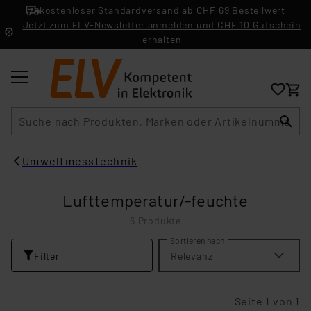
kostenloser Standardversand ab CHF 69 Bestellwert
Jetzt zum ELV-Newsletter anmelden und CHF 10 Gutschein
erhalten
Suche
Umweltmesstechnik
Lufttemperatur/-feuchte
6 Produkte
Sortieren nach
Filter
Relevanz
Seite 1 von 1