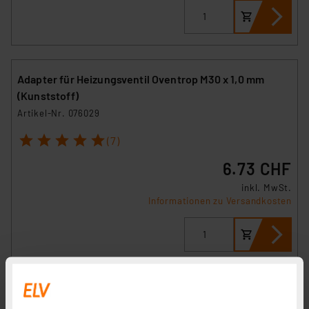
Adapter für Heizungsventil Oventrop M30 x 1,0 mm
(Kunststoff)
Artikel-Nr. 076029
1
2
3
4
5
(7)
6.73 CHF
inkl. MwSt.
Informationen zu Versandkosten
Ventiladapter VA 16H, M28x1,5, Schließmaß 8,25 mm,