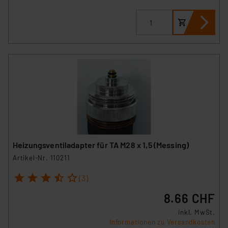
Analyse bis zum Zeitpunkt des Widerrufs bleibt hiervon
unberührt. Ihre Browser-Einstellungen können dazu
führen, dass die Einstellungen nicht längerfristig
gespeichert werden und dieses Banner erneut
angezeigt wird.
„Einige Drittanbieter verarbeiten personenbezogene
Daten in den USA. Ihre Einwilligung zur Einbindung von
Cookies dieser Drittanbieter umfasst daher ggf. auch
die Verarbeitung Ihrer Daten in den USA gemäß Art. 49
(1) lit. a DSGVO. Nähere Infos zu diesen Drittanbietern
und zu der jeweiligen Datenübermittlung erhalten Sie in
Heizungsventiladapter für TA M28 x 1,5 (Messing)
der Datenschutzerklärung. Für die USA besteht kein
Artikel-Nr. 110211
Angemessenheitsbeschluss der EU. Dies bedeutet,
1
2
3
4
5
dass die USA als Land mit unzureichendem
(3)
Datenschutz nach EU-Standards eingestuft wird. So
8.66 CHF
besteht etwa das Risiko, dass US-Behörden
inkl. MwSt.
personenbezogene Daten in
Informationen zu Versandkosten
Überwachungsprogrammen verarbeiten, ohne dass