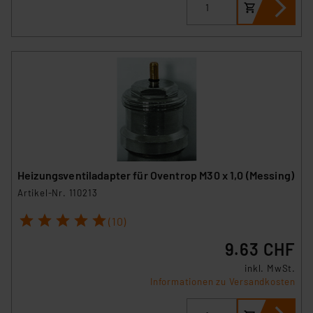
Heizungsventiladapter für Oventrop M30 x 1,0 (Messing)
Artikel-Nr. 110213
1
2
3
4
5
(10)
9.63 CHF
inkl. MwSt.
Informationen zu Versandkosten