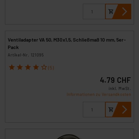
hiergegen Klagemöglichkeiten für Europäer bestehen.
Unsere Kooperation mit diesen Dienstleistern stützt
sich auf die Standarddatenschutzklauseln der
Europäischen Kommission sowie einer eigenen
Beurteilung der mit der Datenübermittlung,
Ventiladapter VA 50, M30x1,5, Schließmaß 10 mm, 5er-
insbesondere der Art der übermittelten Daten,
Pack
verbundenen Risiken.“
Artikel-Nr. 121095
Impressum
|
Datenschutzerklärung
1
2
3
4
5
(5)
4.79 CHF
inkl. MwSt.
Informationen zu Versandkosten