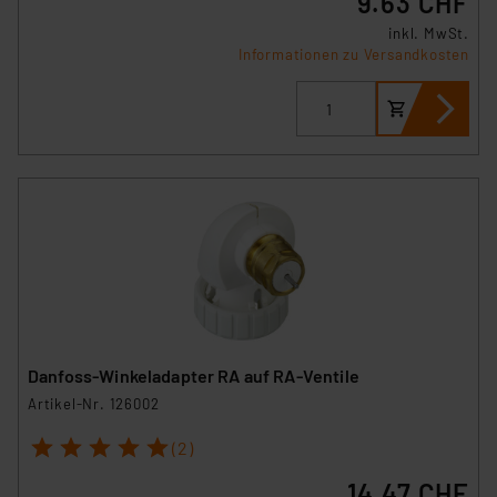
9.63 CHF
inkl. MwSt.
Informationen zu Versandkosten
Danfoss-Winkeladapter RA auf RA-Ventile
Artikel-Nr. 126002
1
2
3
4
5
(2)
14.47 CHF