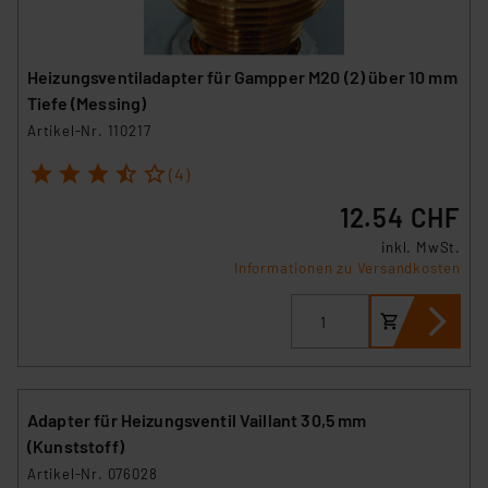
Heizungsventiladapter für Gampper M20 (2) über 10 mm
Tiefe (Messing)
Artikel-Nr. 110217
1
2
3
4
5
(4)
12.54 CHF
inkl. MwSt.
Informationen zu Versandkosten
Adapter für Heizungsventil Vaillant 30,5 mm
(Kunststoff)
Artikel-Nr. 076028