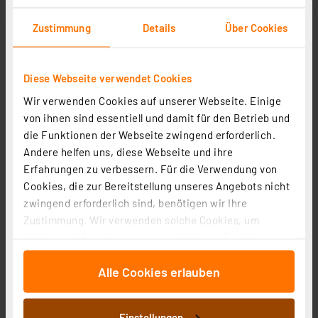
5er-Pack
Artikel-Nr. 121098
Zustimmung
Details
Über Cookies
1
2
3
4
5
(7)
9.20 CHF
Diese Webseite verwendet Cookies
inkl. MwSt.
Wir verwenden Cookies auf unserer Webseite. Einige
Informationen zu Versandkosten
von ihnen sind essentiell und damit für den Betrieb und
die Funktionen der Webseite zwingend erforderlich.
Andere helfen uns, diese Webseite und ihre
Erfahrungen zu verbessern. Für die Verwendung von
Cookies, die zur Bereitstellung unseres Angebots nicht
zwingend erforderlich sind, benötigen wir Ihre
Adapter für Heizungsventil Vama M28x1,0 (Messing)
Zustimmung. Wir verwenden solche Cookies, um
Artikel-Nr. 101945
Inhalte und Anzeigen zu personalisieren, Funktionen
für soziale Medien anbieten zu können und die Zugriffe
1
2
3
4
5
(5)
Alle Cookies erlauben
auf unsere Website zu analysieren. Außerdem geben
10.60 CHF
wir Informationen zu Ihrer Verwendung unserer Website
an unsere Partner für soziale Medien, Werbung und
inkl. MwSt.
Einstellungen