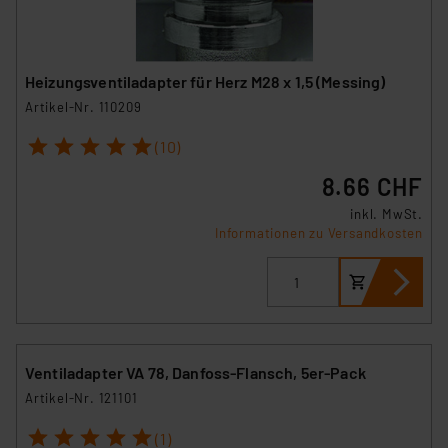
Heizungsventiladapter für Herz M28 x 1,5 (Messing)
Artikel-Nr. 110209
1
2
3
4
5
(10)
8.66 CHF
inkl. MwSt.
Informationen zu Versandkosten
Ventiladapter VA 78, Danfoss-Flansch, 5er-Pack
Artikel-Nr. 121101
1
2
3
4
5
(1)