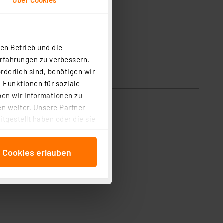
en Betrieb und die
Erfahrungen zu verbessern.
rderlich sind, benötigen wir
 Funktionen für soziale
ben wir Informationen zu
n weiter. Unsere Partner
tgestellt haben oder die sie
cken, stimmen Sie sowohl
anschließenden
e Cookies erlauben
beitungszwecke (Art. 6
 ist durch Klick auf den
 Cookies ablehnen oder ihr
 „Cookie Einstellungen“
tung dieser Daten zur
ser-Einstellungen können