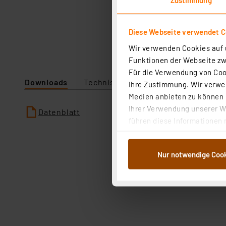
Diese Webseite verwendet C
Wir verwenden Cookies auf u
Funktionen der Webseite zwi
Für die Verwendung von Cook
Downloads
Technische Daten
Angaben zur P
Ihre Zustimmung. Wir verwen
Medien anbieten zu können u
Ihrer Verwendung unserer We
Datenblatt
führen diese Informationen 
im Rahmen Ihrer Nutzung der
dem Speichern und Abrufen 
Nur notwendige Coo
Weiterverarbeitung für die 
Abs.1a DSG-VO) zu. Eine deta
Button „Ablehnen oder Einst
ganz oder teilweise zustimm
anpassen oder widerrufen. 
Auswertung und Analyse bis 