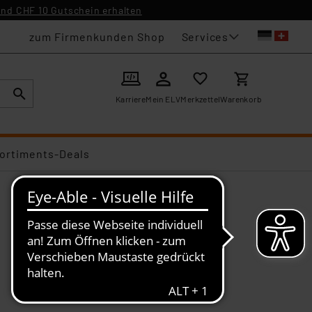
nd CHF 10 Gutschein erhalten
Services
zum Firmenkunden Shop
Karriere
Mein ELV
Merkzettel
Warenkorb
ortiments-Deals