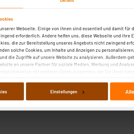
ookies
nserer Webseite. Einige von ihnen sind essentiell und damit für d
ngend erforderlich. Andere helfen uns, diese Webseite und ihre 
ies, die zur Bereitstellung unseres Angebots nicht zwingend erfo
roduktsicherheit
den solche Cookies, um Inhalte und Anzeigen zu personalisieren,
nd die Zugriffe auf unsere Website zu analysieren. Außerdem ge
bsite an unsere Partner für soziale Medien, Werbung und Analyse
möglicherweise mit weiteren Daten zusammen, die Sie ihnen berei
 Dienste gesammelt haben. Indem Sie auf „Alle akzeptieren“ kli
von Informationen auf Ihrem gerät (§25 Abs.1 TTDSG) sowie der 
All
kies
Einstellungen
nachfolgend dargestellten bzw. die von Ihnen ausgewählten Verar
illierte Auflistung der einzelnen Cookies nach Zweck und Anbieter
ellungen“ abrufbar. Sie können die Verwendung nicht notwendiger
en. Ihre erteilte Zustimmung können Sie jederzeit unter dem Link
Die Rechtmäßigkeit der Speicherung, Abrufung und Weiterverarbei
zum Zeitpunkt des Widerrufs bleibt hiervon unberührt. Ihre Brow