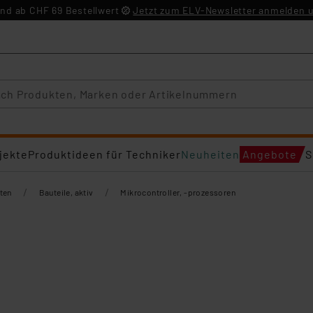
nd ab CHF 69 Bestellwert
Jetzt zum ELV-Newsletter anmelden u
jekte
Produktideen für Techniker
Neuheiten
Angebote
S
/
/
ten
Bauteile, aktiv
Mikrocontroller, -prozessoren