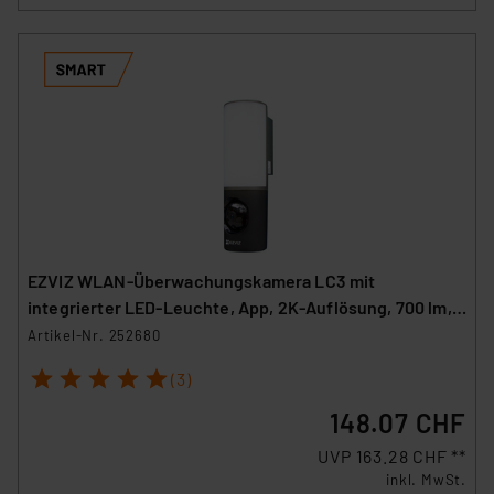
EZVIZ WLAN-Überwachungskamera LC3 mit
integrierter LED-Leuchte, App, 2K-Auflösung, 700 lm,
IP65
Artikel-Nr. 252680
1
2
3
4
5
(3)
148.07 CHF
UVP 163.28 CHF **
inkl. MwSt.