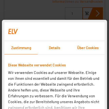
Informationen zu Versandkosten
Zustimmung
Details
Über Cookies
Diese Webseite verwendet Cookies
Wir verwenden Cookies auf unserer Webseite. Einige
von ihnen sind essentiell und damit für den Betrieb und
EZVIZ WLAN Outdoor-Akku-Überwachungskamera EB3,
die Funktionen der Webseite zwingend erforderlich.
2K-Auflösung, bis 4 Monate Akkulaufzeit, IP65
Andere helfen uns, diese Webseite und ihre
Artikel-Nr. 252684
Erfahrungen zu verbessern. Für die Verwendung von
Cookies, die zur Bereitstellung unseres Angebots nicht
1
2
3
4
5
(4)
zwingend erforderlich sind, benötigen wir Ihre