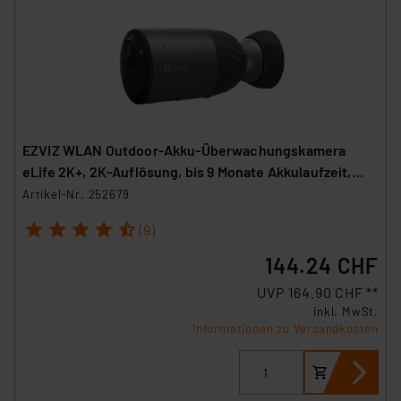
EZVIZ WLAN Outdoor-Akku-Überwachungskamera
eLife 2K+, 2K-Auflösung, bis 9 Monate Akkulaufzeit,
IP66
Artikel-Nr. 252679
1
2
3
4
5
(9)
144.24 CHF
UVP 164.90 CHF **
inkl. MwSt.
Informationen zu Versandkosten