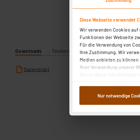
Diese Webseite verwendet C
Wir verwenden Cookies auf u
Funktionen der Webseite zwi
Für die Verwendung von Cook
Downloads
Technische Daten
Ihre Zustimmung. Wir verwen
Medien anbieten zu können u
Ihrer Verwendung unserer We
Datenblatt
führen diese Informationen 
im Rahmen Ihrer Nutzung der
dem Speichern und Abrufen 
Nur notwendige Coo
Weiterverarbeitung für die 
Abs.1a DSG-VO) zu. Eine deta
Button „Ablehnen oder Einst
ganz oder teilweise zustimm
anpassen oder widerrufen. 
Auswertung und Analyse bis 