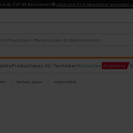
nd ab CHF 69 Bestellwert
Jetzt zum ELV-Newsletter anmelden u
jekte
Produktideen für Techniker
Neuheiten
Angebote
S
/
/
ten
Bauteile, passiv
Induktivitäten