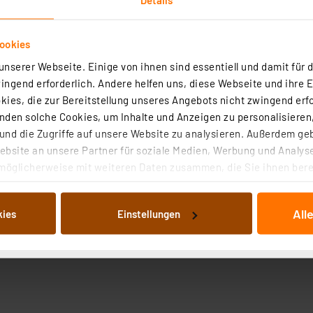
ookies
nserer Webseite. Einige von ihnen sind essentiell und damit für d
ngend erforderlich. Andere helfen uns, diese Webseite und ihre 
ies, die zur Bereitstellung unseres Angebots nicht zwingend erfo
den solche Cookies, um Inhalte und Anzeigen zu personalisieren,
nd die Zugriffe auf unsere Website zu analysieren. Außerdem ge
bsite an unsere Partner für soziale Medien, Werbung und Analyse
möglicherweise mit weiteren Daten zusammen, die Sie ihnen berei
 Dienste gesammelt haben. Indem Sie auf „Alle akzeptieren“ kli
von Informationen auf Ihrem gerät (§25 Abs.1 TTDSG) sowie der 
All
kies
Einstellungen
nachfolgend dargestellten bzw. die von Ihnen ausgewählten Verar
illierte Auflistung der einzelnen Cookies nach Zweck und Anbieter
ellungen“ abrufbar. Sie können die Verwendung nicht notwendiger
en. Ihre erteilte Zustimmung können Sie jederzeit unter dem Link
Die Rechtmäßigkeit der Speicherung, Abrufung und Weiterverarbei
zum Zeitpunkt des Widerrufs bleibt hiervon unberührt. Ihre Brow