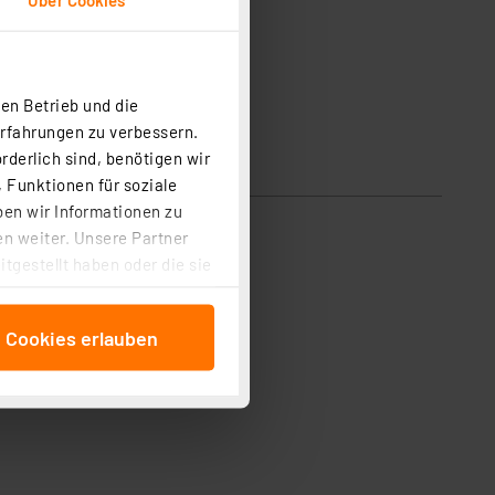
en Betrieb und die
Erfahrungen zu verbessern.
rderlich sind, benötigen wir
 Funktionen für soziale
ben wir Informationen zu
n weiter. Unsere Partner
tgestellt haben oder die sie
cken, stimmen Sie sowohl
anschließenden
e Cookies erlauben
beitungszwecke (Art. 6
 ist durch Klick auf den
 Cookies ablehnen oder ihr
 „Cookie Einstellungen“
tung dieser Daten zur
ser-Einstellungen können