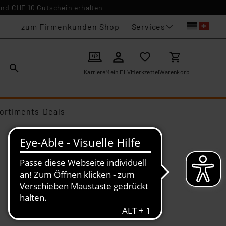
nd CHF 10 Gutschein erhalten
Services
zum Firmenkunden Shop
Karriere
Mein ELV
Merkzettel
Warenkorb
ortiments-Deals