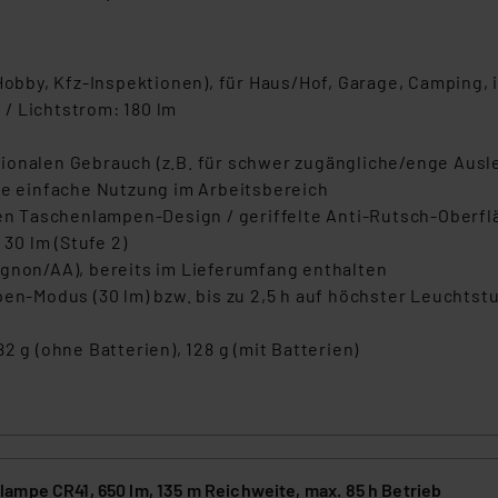
Hobby, Kfz-Inspektionen), für Haus/Hof, Garage, Camping, 
/ Lichtstrom: 180 lm
ionalen Gebrauch (z.B. für schwer zugängliche/enge Ausle
ie einfache Nutzung im Arbeitsbereich
n Taschenlampen-Design / geriffelte Anti-Rutsch-Oberfl
 30 lm (Stufe 2)
ignon/AA), bereits im Lieferumfang enthalten
pen-Modus (30 lm) bzw. bis zu 2,5 h auf höchster Leuchtst
2 g (ohne Batterien), 128 g (mit Batterien)
ampe CR41, 650 lm, 135 m Reichweite, max. 85 h Betrieb