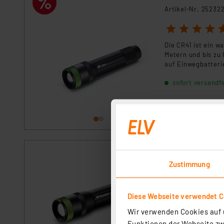
Artikel-Nr. 25232
1
2
3
4
5
Die CR41 ist ein w
Metern und bis zu
auf Einwegbatteri
sofort versandfe
GP LED-Taschenl
Zustimmung
Artikel-Nr. 25232
1
2
3
4
5
Diese Webseite verwendet C
Die wiederaufladb
Wir verwenden Cookies auf u
Anwendungszwecke
jede Situation sow
Funktionen der Webseite zwi