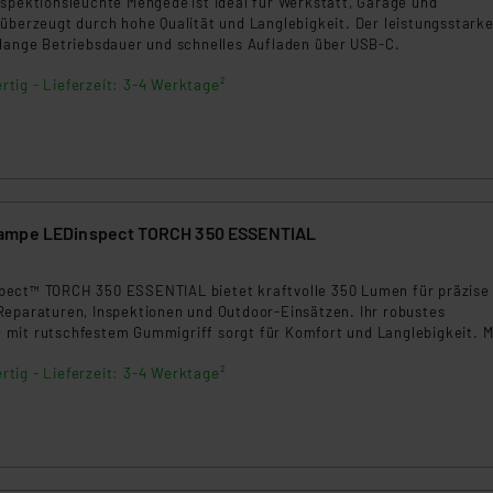
nspektionsleuchte Mengede ist ideal für Werkstatt, Garage und
ngemessenheitsbeschluss der EU. Dies bedeutet, dass die USA al
überzeugt durch hohe Qualität und Langlebigkeit. Der leistungsstarke
rds eingestuft wird. So besteht etwa das Risiko, dass US-Beh
 lange Betriebsdauer und schnelles Aufladen über USB-C.
ammen verarbeiten, ohne dass hiergegen Klagemöglichkeiten fü
rtig - Lieferzeit: 3-4 Werktage²
en Dienstleistern stützt sich auf die Standarddatenschutzklause
nen Beurteilung der mit der Datenübermittlung, insbesondere der
.“
klärung
ampe LEDinspect TORCH 350 ESSENTIAL
2
ect™ TORCH 350 ESSENTIAL bietet kraftvolle 350 Lumen für präzise
Reparaturen, Inspektionen und Outdoor-Einsätzen. Ihr robustes
mit rutschfestem Gummigriff sorgt für Komfort und Langlebigkeit. M
s und drei Lichtmodi (Hoch, Niedrig, Blinkend) passt sich die Tasche
rtig - Lieferzeit: 3-4 Werktage²
ituation an. Die IP44-Zertifizierung schützt vor Staub und Spritzwasser
atz bei wechselnden Bedingungen. Dank 2 AA-Batterien erreicht sie bi
er im Energiesparmodus und 2,5 Stunden bei voller Leistung.