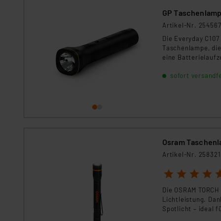
GP Taschenlamp
Artikel-Nr. 25456
Die Everyday C107
Taschenlampe, die
eine Batterielaufz
sofort versandfe
Osram Taschenl
Artikel-Nr. 258321
1
2
3
4
5
Die OSRAM TORCH 
Lichtleistung. Dan
Spotlicht – ideal 
Blinkend) sorgen f