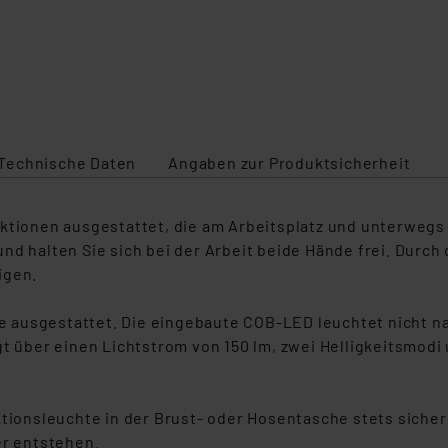
Technische Daten
Angaben zur Produktsicherheit
ktionen ausgestattet, die am Arbeitsplatz und unterwegs ä
nd halten Sie sich bei der Arbeit beide Hände frei. Durc
igen.
le ausgestattet. Die eingebaute COB-LED leuchtet nicht na
gt über einen Lichtstrom von 150 lm, zwei Helligkeitsmodi
tionsleuchte in der Brust- oder Hosentasche stets sicher 
er entstehen.