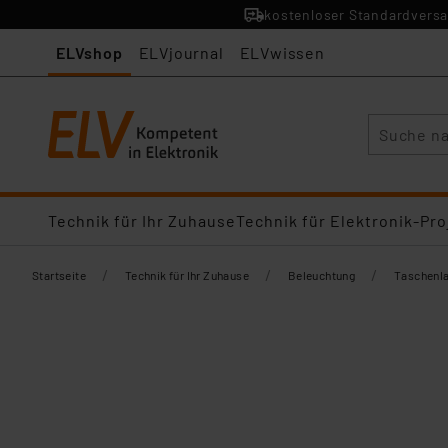
kostenloser Standardversa
ELVshop
ELVjournal
ELVwissen
Suche
Technik für Ihr Zuhause
Technik für Elektronik-Pro
/
/
/
Startseite
Technik für Ihr Zuhause
Beleuchtung
Taschenl