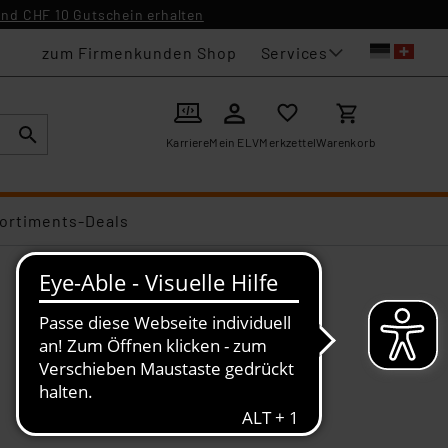
nd CHF 10 Gutschein erhalten
Services
zum Firmenkunden Shop
Karriere
Mein ELV
Merkzettel
Warenkorb
ortiments-Deals