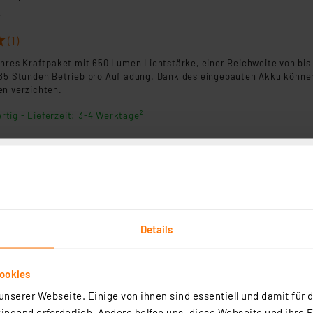
2
(1)
ahres Kraftpaket mit 650 Lumen Lichtstärke, einer Reichweite von bis
 85 Stunden Betrieb pro Aufladung. Dank des eingebauten Akku könne
en verzichten.
rtig - Lieferzeit: 3-4 Werktage²
ampe CR42, 1000 lm, 170 m Reichweite, max. 40 h Betrieb
Details
3
(2)
ookies
are Taschenlampe CR42 wurde für Outdoor-Abenteurer und viele ande
nserer Webseite. Einige von ihnen sind essentiell und damit für d
 entwickelt. Das wasserdichte Drehfokussystem gestattet Anpassun
ie schnelles und einfaches Umschalten zwischen Punkt- und Flutlicht
ngend erforderlich. Andere helfen uns, diese Webseite und ihre 