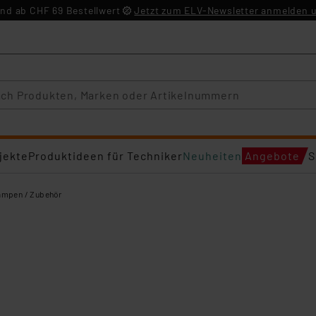
nd ab CHF 69 Bestellwert
Jetzt zum ELV-Newsletter anmelden u
jekte
Produktideen für Techniker
Neuheiten
Angebote
S
ampen / Zubehör