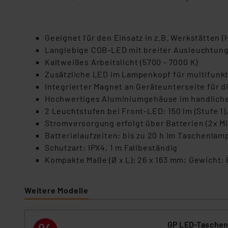
Geeignet für den Einsatz in z.B. Werkstätten (
Langlebige COB-LED mit breiter Ausleuchtung 
Kaltweißes Arbeitslicht (5700 - 7000 K)
Zusätzliche LED im Lampenkopf für multifunkt
Integrierter Magnet an Geräteunterseite für d
Hochwertiges Aluminiumgehäuse im handliche
2 Leuchtstufen bei Front-LED: 150 lm (Stufe 1),
Stromversorgung erfolgt über Batterien (2x M
Batterielaufzeiten: bis zu 20 h im Taschenlam
Schutzart: IPX4, 1 m Fallbeständig
Kompakte Maße (Ø x L): 26 x 163 mm; Gewicht: 8
Weitere Modelle
GP LED-Taschenl