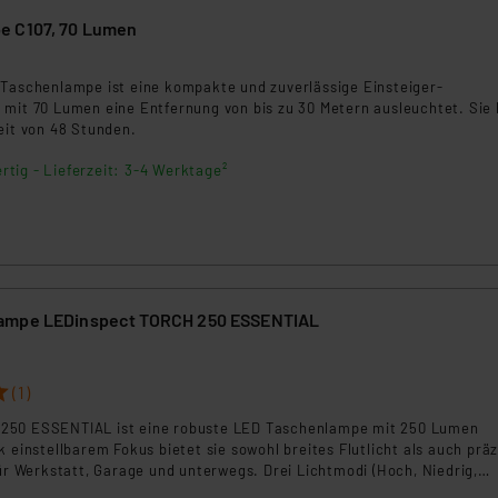
e C107, 70 Lumen
7
 Taschenlampe ist eine kompakte und zuverlässige Einsteiger-
 mit 70 Lumen eine Entfernung von bis zu 30 Metern ausleuchtet. Sie 
eit von 48 Stunden.
rtig - Lieferzeit: 3-4 Werktage²
ampe LEDinspect TORCH 250 ESSENTIAL
(1)
250 ESSENTIAL ist eine robuste LED Taschenlampe mit 250 Lumen
k einstellbarem Fokus bietet sie sowohl breites Flutlicht als auch präz
für Werkstatt, Garage und unterwegs. Drei Lichtmodi (Hoch, Niedrig,
ür flexible Nutzung. Die Aluminiumkonstruktion ist langlebig, IP44 sch