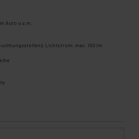
im Auto u.v.m.
uchtungsstellen); Lichtstrom: max. 150 lm
äche
ufe