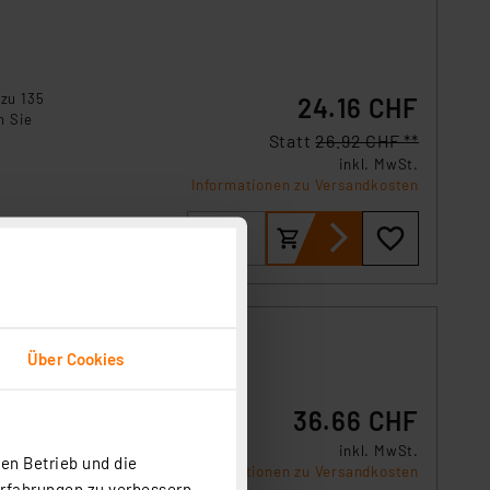
 zu 135
24.16 CHF
n Sie
Statt
26.92 CHF **
inkl. MwSt.
Informationen zu Versandkosten
Über Cookies
36.66 CHF
re
inkl. MwSt.
en Betrieb und die
g an
Informationen zu Versandkosten
.
Erfahrungen zu verbessern.