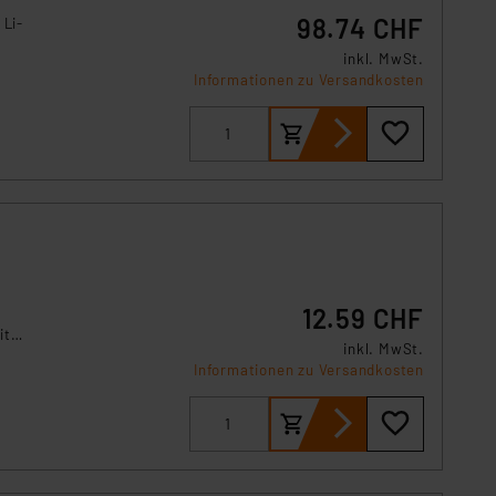
s Land mit unzureichendem
98.74 CHF
 Li-
örden personenbezogene
inkl. MwSt.
r Europäer bestehen.
Informationen zu Versandkosten
ln der Europäischen
 Art der übermittelten
12.59 CHF
it
inkl. MwSt.
nlampe
Informationen zu Versandkosten
 –
s zu 13