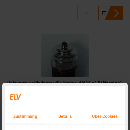
Heizungsventiladapter für Markaryd M28 x 1,5 (Messing)
Artikel-Nr. 110215
8.66 CHF
inkl. MwSt.
Informationen zu Versandkosten
Zustimmung
Details
Über Cookies