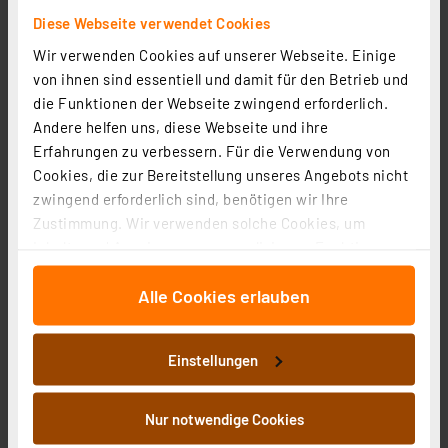
Diese Webseite verwendet Cookies
Wir verwenden Cookies auf unserer Webseite. Einige
von ihnen sind essentiell und damit für den Betrieb und
Ventiladapter VA 19H, M30x1,5, Schließmaß 6,5 mm, 5er-
die Funktionen der Webseite zwingend erforderlich.
Pack
Andere helfen uns, diese Webseite und ihre
Artikel-Nr. 121097
Erfahrungen zu verbessern. Für die Verwendung von
1
2
3
4
5
(3)
Cookies, die zur Bereitstellung unseres Angebots nicht
zwingend erforderlich sind, benötigen wir Ihre
14.47 CHF
Zustimmung. Wir verwenden solche Cookies, um
inkl. MwSt.
Inhalte und Anzeigen zu personalisieren, Funktionen
Informationen zu Versandkosten
für soziale Medien anbieten zu können und die Zugriffe
Alle Cookies erlauben
auf unsere Website zu analysieren. Außerdem geben
wir Informationen zu Ihrer Verwendung unserer Website
an unsere Partner für soziale Medien, Werbung und
Einstellungen
Analysen weiter. Unsere Partner führen diese
Informationen möglicherweise mit weiteren Daten
Ventiladapter VA 78, Danfoss-Flansch, 5er-Pack
zusammen, die Sie ihnen bereitgestellt haben oder die
Nur notwendige Cookies
Artikel-Nr. 121101
sie im Rahmen Ihrer Nutzung der Dienste gesammelt