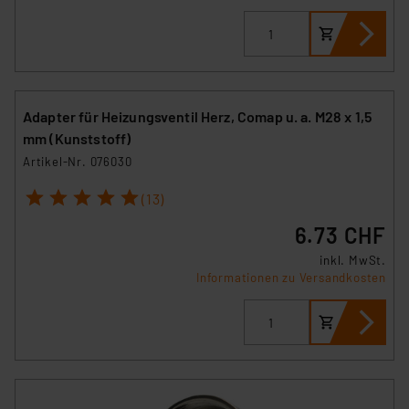
Europäischen Kommission sowie einer eigenen
Beurteilung der mit der Datenübermittlung,
insbesondere der Art der übermittelten Daten,
verbundenen Risiken.“
Impressum
|
Datenschutzerklärung
Adapter für Heizungsventil Herz, Comap u. a. M28 x 1,5
mm (Kunststoff)
Artikel-Nr. 076030
1
2
3
4
5
(13)
6.73 CHF
inkl. MwSt.
Informationen zu Versandkosten