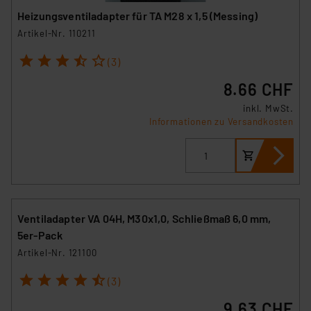
Heizungsventiladapter für TA M28 x 1,5 (Messing)
Artikel-Nr. 110211
1
2
3
4
5
(3)
8.66 CHF
inkl. MwSt.
Informationen zu Versandkosten
Ventiladapter VA 04H, M30x1,0, Schließmaß 6,0 mm,
5er-Pack
Artikel-Nr. 121100
1
2
3
4
5
(3)
9.63 CHF