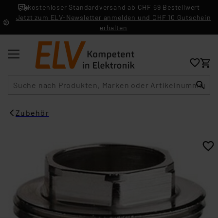
kostenloser Standardversand ab CHF 69 Bestellwert
Jetzt zum ELV-Newsletter anmelden und CHF 10 Gutschein
erhalten
Suche
Zubehör