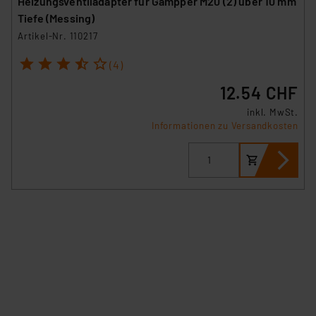
Heizungsventiladapter für Gampper M20 (2) über 10 mm
Tiefe (Messing)
Artikel-Nr. 110217
1
2
3
4
5
(4)
12.54 CHF
inkl. MwSt.
Informationen zu Versandkosten