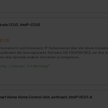
ngemessenheitsbeschluss der EU. Dies bedeutet, dass die USA al
rds eingestuft wird. So besteht etwa das Risiko, dass US-Beh
ammen verarbeiten, ohne dass hiergegen Klagemöglichkeiten fü
en Dienstleistern stützt sich auf die Standarddatenschutzklause
nen Beurteilung der mit der Datenübermittlung, insbesondere der
trale CCU3, HmIP-CCU3
.“
(28)
klärung
re Homematic und Homematic IP Komponenten über die lokale Homema
 außerdem die leistungsstarke Software AIO CREATOR NEO, um Ihre e
nd viele Systeme anderer Hersteller zu integrieren.
rtig - Lieferzeit: 3-4 Werktage²
art Home Home Control Unit, anthrazit, HmIP-HCU1-A