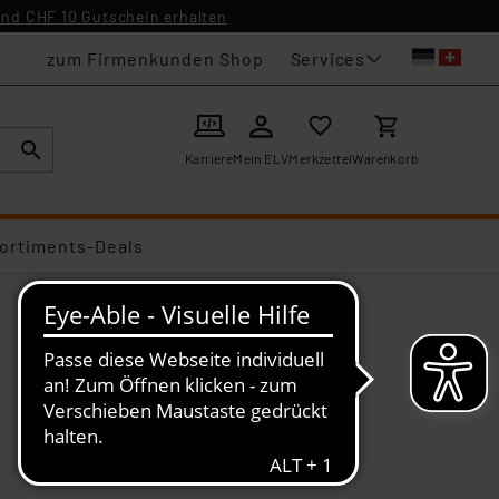
nd CHF 10 Gutschein erhalten
Services
zum Firmenkunden Shop
Karriere
Mein ELV
Merkzettel
Warenkorb
ortiments-Deals