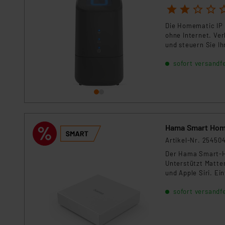
1
2
3
4
5
Die Homematic IP 
ohne Internet. Ve
und steuern Sie I
Sensoren. Genieß,e
sofort versandfe
zukunftssicheren 
Hama Smart Home
Artikel-Nr. 25450
Der Hama Smart-Ho
Unterstützt Matte
und Apple Siri. Ei
Automatisierung 
sofort versandfe