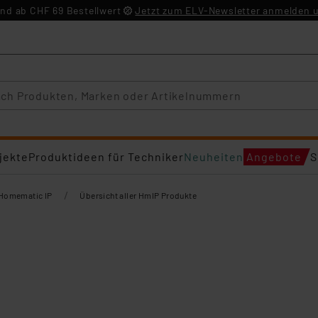
nd ab CHF 69 Bestellwert
Jetzt zum ELV-Newsletter anmelden u
jekte
Produktideen für Techniker
Neuheiten
Angebote
S
/
Homematic IP
Übersicht aller HmIP Produkte