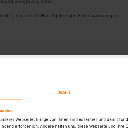
xa und Google Assistant
 Geräte, perfekt für Mietobjekte und Ferienwohnungen
nd Google Assistant
l-, IT- und Datensicherheit vom VDE zertifiziert
rderlich
Geräte (exlusive des Accsss Points)
Details
ookies
art Home Access Point, anthrazit, HmIP-HAP-A
nserer Webseite. Einige von ihnen sind essentiell und damit für d
ngend erforderlich. Andere helfen uns, diese Webseite und ihre 