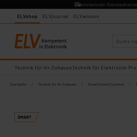
kostenloser Standardversa
ELVshop
ELVjournal
ELVwissen
Suche
Technik für Ihr Zuhause
Technik für Elektronik-Pro
/
/
/
Startseite
Technik für Ihr Zuhause
Smart Home Systeme