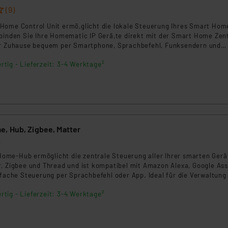
(9)
Home Control Unit ermö,glicht die lokale Steuerung Ihres Smart Hom
rbinden Sie Ihre Homematic IP Gerä,te direkt mit der Smart Home Zen
hr Zuhause bequem per Smartphone, Sprachbefehl, Funksendern und
n Sie maximale Privatsphäre und Zuverlä,ssigkeit mit der intuitiven 
rtig - Lieferzeit: 3-4 Werktage²
Zentrale.
, Hub, Zigbee, Matter
4
me-Hub ermöglicht die zentrale Steuerung aller Ihrer smarten Gerä
r, Zigbee und Thread und ist kompatibel mit Amazon Alexa, Google Ass
nfache Steuerung per Sprachbefehl oder App. Ideal für die Verwaltung
Ihres Smart Homes.
rtig - Lieferzeit: 3-4 Werktage²