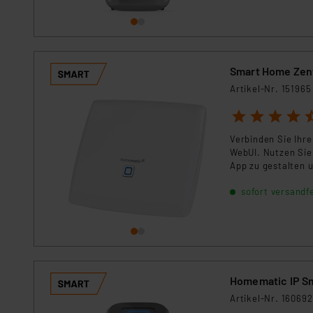
Für die USA besteht kein A
Datenschutz nach EU-Standa
Daten in Überwachungsprogr
Unsere Kooperation mit dies
Kommission sowie einer eige
Smart Home Zen
Daten, verbundenen Risiken
Artikel-Nr. 151965
1
2
3
4
5
Impressum
|
Datenschutzer
Verbinden Sie Ih
WebUI. Nutzen Sie
App zu gestalten u
sofort versandfe
Homematic IP Sm
Artikel-Nr. 160692