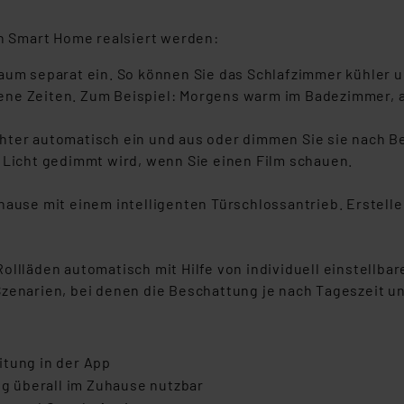
 Smart Home realsiert werden:
Raum separat ein. So können Sie das Schlafzimmer kühler
ene Zeiten. Zum Beispiel: Morgens warm im Badezimmer, 
chter automatisch ein und aus oder dimmen Sie sie nach Be
 Licht gedimmt wird, wenn Sie einen Film schauen.
use mit einem intelligenten Türschlossantrieb. Erstellen
ollläden automatisch mit Hilfe von individuell einstellbar
Szenarien, bei denen die Beschattung je nach Tageszeit
eitung in der App
 überall im Zuhause nutzbar