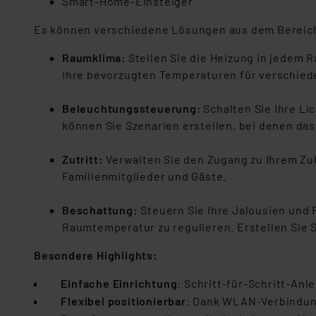
Smart-Home-Einsteiger
Es können verschiedene Lösungen aus dem Bereich
Raumklima:
Stellen Sie die Heizung in jedem 
Ihre bevorzugten Temperaturen für verschied
Beleuchtungssteuerung:
Schalten Sie Ihre Li
können Sie Szenarien erstellen, bei denen das
Zutritt:
Verwalten Sie den Zugang zu Ihrem Zuha
Familienmitglieder und Gäste.
Beschattung:
Steuern Sie Ihre Jalousien und R
Raumtemperatur zu regulieren. Erstellen Sie 
Besondere Highlights:
Einfache Einrichtung
: Schritt-für-Schritt-Anl
Flexibel positionierbar
: Dank WLAN-Verbindung