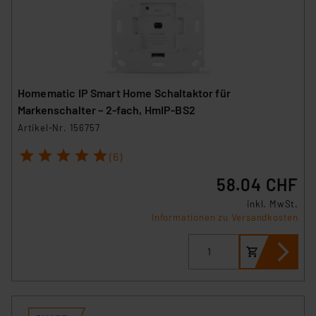
Analyse bis zum Zeitpunkt des Widerrufs bleibt hiervon
unberührt. Ihre Browser-Einstellungen können dazu
führen, dass die Einstellungen nicht längerfristig
gespeichert werden und dieses Banner erneut
angezeigt wird.
Homematic IP Smart Home Schaltaktor für
„Einige Drittanbieter verarbeiten personenbezogene
Markenschalter – 2-fach, HmIP-BS2
Daten in den USA. Ihre Einwilligung zur Einbindung von
Artikel-Nr. 156757
Cookies dieser Drittanbieter umfasst daher ggf. auch
1
2
3
4
5
die Verarbeitung Ihrer Daten in den USA gemäß Art. 49
(6)
(1) lit. a DSGVO. Nähere Infos zu diesen Drittanbietern
58.04 CHF
und zu der jeweiligen Datenübermittlung erhalten Sie in
inkl. MwSt.
der Datenschutzerklärung. Für die USA besteht kein
Informationen zu Versandkosten
Angemessenheitsbeschluss der EU. Dies bedeutet,
dass die USA als Land mit unzureichendem
Datenschutz nach EU-Standards eingestuft wird. So
besteht etwa das Risiko, dass US-Behörden
personenbezogene Daten in
Überwachungsprogrammen verarbeiten, ohne dass