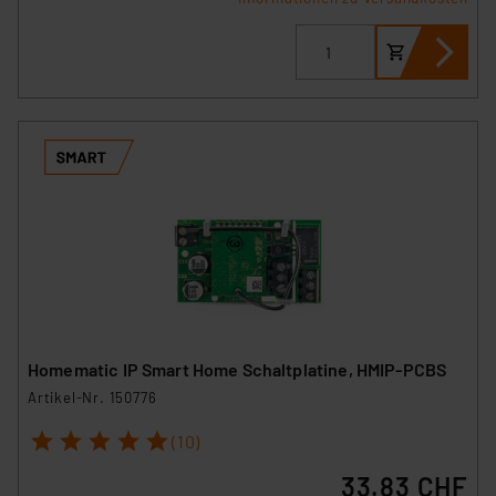
Homematic IP Smart Home Schaltplatine, HMIP-PCBS
Artikel-Nr. 150776
1
2
3
4
5
(10)
33.83 CHF