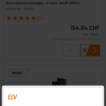
Hutschienenmontage – 4-fach, HmIP-DRSI4
Artikel-Nr. 154431
1
2
3
4
5
(20)
154.84 CHF
inkl. MwSt.
Informationen zu Versandkosten