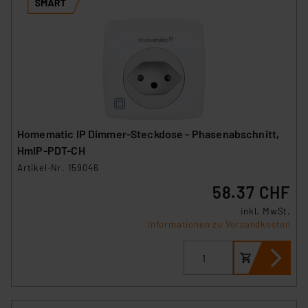
hiergegen Klagemöglichkeiten für Europäer bestehen.
Unsere Kooperation mit diesen Dienstleistern stützt
sich auf die Standarddatenschutzklauseln der
Europäischen Kommission sowie einer eigenen
Beurteilung der mit der Datenübermittlung,
insbesondere der Art der übermittelten Daten,
verbundenen Risiken.“
Homematic IP Dimmer-Steckdose - Phasenabschnitt,
Impressum
|
Datenschutzerklärung
HmIP-PDT-CH
Artikel-Nr. 159046
58.37 CHF
inkl. MwSt.
Informationen zu Versandkosten