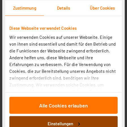
Zustimmung
Details
Über Cookies
Homematic IP Smart Home Schaltaktor für
Hutschienenmontage – 1-fach, HmIP-DRSI1
Diese Webseite verwendet Cookies
Artikel-Nr. 154684
Wir verwenden Cookies auf unserer Webseite. Einige
1
2
3
4
5
(13)
von ihnen sind essentiell und damit für den Betrieb und
87.08 CHF
die Funktionen der Webseite zwingend erforderlich.
Andere helfen uns, diese Webseite und ihre
inkl. MwSt.
Erfahrungen zu verbessern. Für die Verwendung von
Informationen zu Versandkosten
Cookies, die zur Bereitstellung unseres Angebots nicht
zwingend erforderlich sind, benötigen wir Ihre
Zustimmung. Wir verwenden solche Cookies, um
Inhalte und Anzeigen zu personalisieren, Funktionen
für soziale Medien anbieten zu können und die Zugriffe
Alle Cookies erlauben
auf unsere Website zu analysieren. Außerdem geben
wir Informationen zu Ihrer Verwendung unserer Website
an unsere Partner für soziale Medien, Werbung und
Einstellungen
Analysen weiter. Unsere Partner führen diese