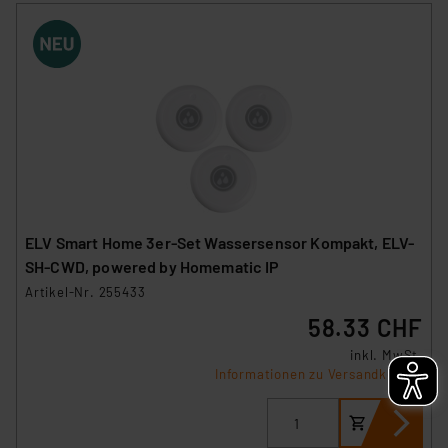
die Verarbeitung Ihrer Daten in den USA gemäß Art. 49
(1) lit. a DSGVO. Nähere Infos zu diesen Drittanbietern
und zu der jeweiligen Datenübermittlung erhalten Sie in
der Datenschutzerklärung. Für die USA besteht kein
Angemessenheitsbeschluss der EU. Dies bedeutet,
dass die USA als Land mit unzureichendem
Datenschutz nach EU-Standards eingestuft wird. So
besteht etwa das Risiko, dass US-Behörden
personenbezogene Daten in
Überwachungsprogrammen verarbeiten, ohne dass
ELV Smart Home 3er-Set Wassersensor Kompakt, ELV-
hiergegen Klagemöglichkeiten für Europäer bestehen.
SH-CWD, powered by Homematic IP
Unsere Kooperation mit diesen Dienstleistern stützt
Artikel-Nr. 255433
sich auf die Standarddatenschutzklauseln der
58.33 CHF
Europäischen Kommission sowie einer eigenen
Beurteilung der mit der Datenübermittlung,
inkl. MwSt.
Informationen zu Versandkosten
insbesondere der Art der übermittelten Daten,
verbundenen Risiken.“