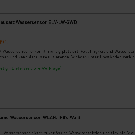
ngemessenheitsbeschluss der EU. Dies bedeutet, dass die USA al
rds eingestuft wird. So besteht etwa das Risiko, dass US-Beh
ammen verarbeiten, ohne dass hiergegen Klagemöglichkeiten fü
ausatz Wassersensor, ELV-LW-SWD
en Dienstleistern stützt sich auf die Standarddatenschutzklause
nen Beurteilung der mit der Datenübermittlung, insbesondere der
.“
(1)
Wassersensor erkennt, richtig platziert, Feuchtigkeit und Wassersta
klärung
chen und kann daraus resultierende Schäden unter Umständen verhin
rtig - Lieferzeit: 3-4 Werktage²
ome Wassersensor, WLAN, IP67, Weiß
Wassersensor bietet zuverlässige Wasserdetektion und flexible Ste