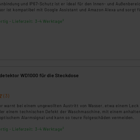
Anbindung und IP67-Schutz ist er ideal für den Innen- und Außenberei
sor ist kompatibel mit Google Assistant und Amazon Alexa und sorgt f
tz vor Wasserschäden.
rtig - Lieferzeit: 3-4 Werktage²
detektor WD1000 für die Steckdose
(3)
r warnt bei einem ungewollten Austritt von Wasser, etwa einem Leck 
er einem technischen Defekt der Waschmaschine, mit einem anhalte
optischem Alarmsignal und kann so teure Folgeschäden vermeiden.
rtig - Lieferzeit: 3-4 Werktage²