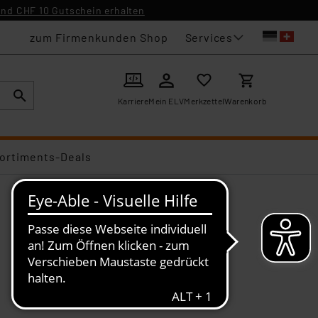
nd CHF 10 Gutschein erhalten
Services
zum Firmenkunden Shop
Karriere
Mein ELV
Merkzettel
Warenkorb
ortiments-Deals