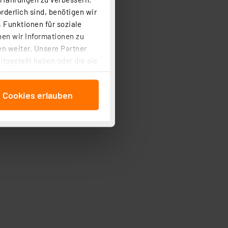
rderlich sind, benötigen wir
 Funktionen für soziale
ben wir Informationen zu
n weiter. Unsere Partner
tgestellt haben oder die sie
cken, stimmen Sie sowohl
anschließenden
e Cookies erlauben
beitungszwecke (Art. 6
 ist durch Klick auf den
 Cookies ablehnen oder ihr
 „Cookie Einstellungen“
tung dieser Daten zur
ser-Einstellungen können
 erneut angezeigt wird.
Einbindung von Cookies
. 49 (1) lit. a DSGVO.
n der Datenschutzerklärung.