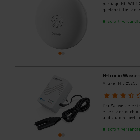
per App. Mit WiFi-
geeignet. Der Sen
umfassenden Schu
sofort versandfe
H-Tronic Wasser
Artikel-Nr. 252551
1
2
3
4
5
Der Wasserdetekto
einem Schlauch od
und lautem sowie 
sofort versandfe