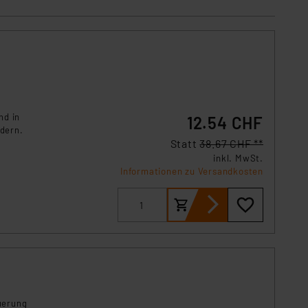
s Land mit unzureichendem
örden personenbezogene
r Europäer bestehen.
ln der Europäischen
 Art der übermittelten
nd in
12.54 CHF
dern.
Statt
38.67 CHF **
inkl. MwSt.
Informationen zu Versandkosten
uerung