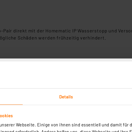
-Pair direkt mit der Homematic IP Wasserstopp und Versor
gliche Schäden werden frühzeitig verhindert.
AA
Details
ookies
nserer Webseite. Einige von ihnen sind essentiell und damit für d
ngend erforderlich. Andere helfen uns, diese Webseite und ihre 