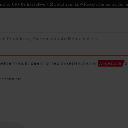
nd ab CHF 69 Bestellwert
Jetzt zum ELV-Newsletter anmelden u
jekte
Produktideen für Techniker
Neuheiten
Angebote
S
Homematic IP