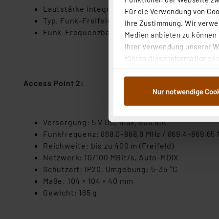
Lautstärke integrierte Sirene: ca. 77 dB (in 1 
Für die Verwendung von Cook
Typ. Funk-Freifeldreichweite: 230 m
Ihre Zustimmung. Wir verwen
Funk-Frequenzband: 868,0-868,6 MHz / 869,4-8
Medien anbieten zu können u
Ihrer Verwendung unserer We
führen diese Informationen 
im Rahmen Ihrer Nutzung der
dem Speichern und Abrufen 
Access Point 2:
Nur notwendige Coo
Weiterverarbeitung für die 
Abs.1a DSG-VO) zu. Eine deta
Button „Ablehnen oder Einst
Versorgung: 5 V DC, max. 500 mA
ganz oder teilweise zustimm
Funkfrequenz: 868,0–868,6 MHz / 869,4–869,65
anpassen oder widerrufen. 
Reichweite: bis zu 400 m (Freifeld)
Auswertung und Analyse bis 
Netzwerk: 10/100 MBit/s, Auto-MDIX
dazu führen, dass die Einst
Schutzart: IP20, Umgebung: 5–35 °C
Maße: 104 × 104 × 40 mm
„Einige Drittanbieter verar
Gewicht: 165 g
dieser Drittanbieter umfasst
Nähere Infos zu diesen Drit