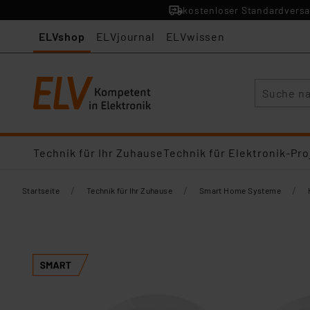
kostenloser Standardversa
ELVshop
ELVjournal
ELVwissen
Suche
Technik für Ihr Zuhause
Technik für Elektronik-Pro
/
/
/
Startseite
Technik für Ihr Zuhause
Smart Home Systeme