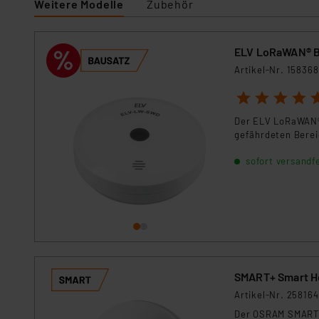
Weitere Modelle
Zubehör
Für die USA besteht kein A
Datenschutz nach EU-Standa
Daten in Überwachungsprogr
ELV LoRaWAN® B
Unsere Kooperation mit dies
Artikel-Nr. 158368
Kommission sowie einer eige
Daten, verbundenen Risiken
1
2
3
4
5
Der ELV LoRaWAN® 
Impressum
|
Datenschutzer
gefährdeten Berei
sofort versandfe
SMART+ Smart H
Artikel-Nr. 258164
Der OSRAM SMART+ 