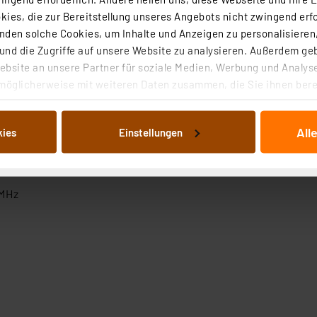
m Entfernung)
ies, die zur Bereitstellung unseres Angebots nicht zwingend erfo
den solche Cookies, um Inhalte und Anzeigen zu personalisieren,
69,65 MHz
nd die Zugriffe auf unsere Website zu analysieren. Außerdem ge
bsite an unsere Partner für soziale Medien, Werbung und Analyse
möglicherweise mit weiteren Daten zusammen, die Sie ihnen berei
 Dienste gesammelt haben. Indem Sie auf „Alle akzeptieren“ kli
von Informationen auf Ihrem gerät (§25 Abs.1 TTDSG) sowie der 
All
kies
Einstellungen
nachfolgend dargestellten bzw. die von Ihnen ausgewählten Verar
illierte Auflistung der einzelnen Cookies nach Zweck und Anbieter
ellungen“ abrufbar. Sie können die Verwendung nicht notwendiger
en. Ihre erteilte Zustimmung können Sie jederzeit unter dem Link
 MHz
Die Rechtmäßigkeit der Speicherung, Abrufung und Weiterverarbei
zum Zeitpunkt des Widerrufs bleibt hiervon unberührt. Ihre Brow
ellungen nicht längerfristig gespeichert werden und dieses Banner
beiten personenbezogene Daten in den USA. Ihre Einwilligung zur 
 daher ggf. auch die Verarbeitung Ihrer Daten in den USA gemäß Art
tanbietern und zu der jeweiligen Datenübermittlung erhalten Sie i