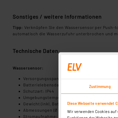
Sonstiges / weitere Informationen
Tipp
: Verknüpfen Sie den Wassersensor per Push-to
automatisch die Wasserzufuhr unterbrochen und mö
Technische Daten
Wassersensor:
Versorgungsspannung: 2× 1,5 V LR03/Micro/A
Batterielebensdauer: 5 Jahre (typ.)
Zustimmung
Schutzart: IP44
Umgebungstemperatur: –20 – +55D°C
Diese Webseite verwendet C
Gewicht (inkl. Batterien): 78 g
Abmessungen (Ø × H): 80 x 30 mm
Wir verwenden Cookies auf u
Stromaufnahme: 100 mA
Funktionen der Webseite zwi