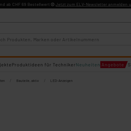
nd ab CHF 69 Bestellwert
Jetzt zum ELV-Newsletter anmelden u
jekte
Produktideen für Techniker
Neuheiten
Angebote
S
/
/
ten
Bauteile, aktiv
LED-Anzeigen