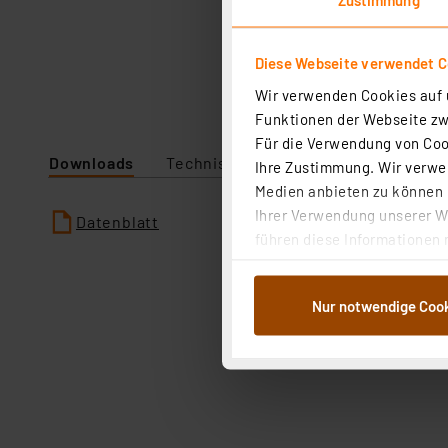
Diese Webseite verwendet C
Wir verwenden Cookies auf u
Funktionen der Webseite zwi
Für die Verwendung von Cook
Downloads
Technische Daten
Ihre Zustimmung. Wir verwen
Medien anbieten zu können u
Ihrer Verwendung unserer We
Datenblatt
führen diese Informationen 
im Rahmen Ihrer Nutzung der
dem Speichern und Abrufen 
Nur notwendige Coo
Weiterverarbeitung für die 
Abs.1a DSG-VO) zu. Eine deta
Button „Ablehnen oder Einst
ganz oder teilweise zustimm
anpassen oder widerrufen. 
Auswertung und Analyse bis 