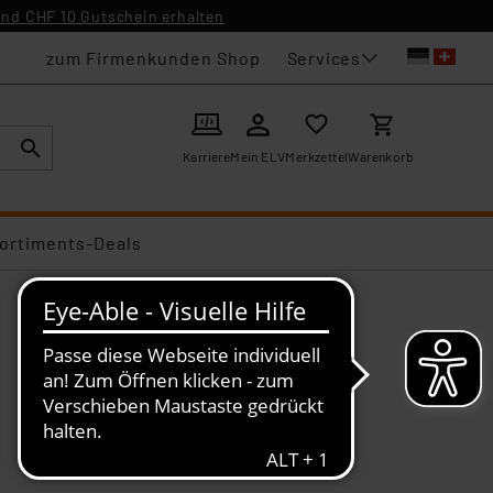
nd CHF 10 Gutschein erhalten
Services
zum Firmenkunden Shop
Karriere
Mein ELV
Merkzettel
Warenkorb
ortiments-Deals