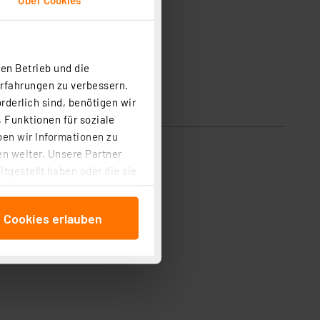
en Betrieb und die
Erfahrungen zu verbessern.
rderlich sind, benötigen wir
 Funktionen für soziale
ben wir Informationen zu
n weiter. Unsere Partner
tgestellt haben oder die sie
cken, stimmen Sie sowohl
anschließenden
e Cookies erlauben
beitungszwecke (Art. 6
 ist durch Klick auf den
 Cookies ablehnen oder ihr
 „Cookie Einstellungen“
tung dieser Daten zur
ser-Einstellungen können