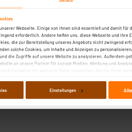
ookies
nserer Webseite. Einige von ihnen sind essentiell und damit für d
ngend erforderlich. Andere helfen uns, diese Webseite und ihre 
ies, die zur Bereitstellung unseres Angebots nicht zwingend erfo
den solche Cookies, um Inhalte und Anzeigen zu personalisieren,
nd die Zugriffe auf unsere Website zu analysieren. Außerdem ge
bsite an unsere Partner für soziale Medien, Werbung und Analyse
möglicherweise mit weiteren Daten zusammen, die Sie ihnen berei
 Dienste gesammelt haben. Indem Sie auf „Alle akzeptieren“ kli
von Informationen auf Ihrem gerät (§25 Abs.1 TTDSG) sowie der 
All
kies
Einstellungen
nachfolgend dargestellten bzw. die von Ihnen ausgewählten Verar
illierte Auflistung der einzelnen Cookies nach Zweck und Anbieter
ellungen“ abrufbar. Sie können die Verwendung nicht notwendiger
en. Ihre erteilte Zustimmung können Sie jederzeit unter dem Link
Die Rechtmäßigkeit der Speicherung, Abrufung und Weiterverarbei
zum Zeitpunkt des Widerrufs bleibt hiervon unberührt. Ihre Brow