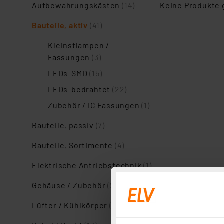
Aufbewahrungskästen
(14)
Keine Produkte
Bauteile, aktiv
(41)
Kleinstlampen /
Fassungen
(3)
LEDs-SMD
(15)
LEDs-bedrahtet
(22)
Zubehör / IC Fassungen
(1)
Bauteile, passiv
(7)
Bauteile, Sortimente
(4)
Elektrische Antriebstechnik
(1)
Gehäuse / Zubehör
(24)
Lüfter / Kühlkörper
(2)