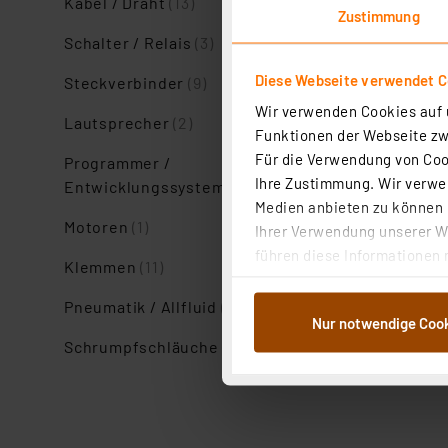
Kabel / Draht
(13)
Zustimmung
Schalter / Relais
(3)
Diese Webseite verwendet C
Steckverbinder
(9)
Wir verwenden Cookies auf u
Lautsprecher
(2)
Funktionen der Webseite zwi
Für die Verwendung von Cook
Programmer /
Ihre Zustimmung. Wir verwen
Entwicklungssysteme
(1)
Medien anbieten zu können u
Motoren
(1)
Ihrer Verwendung unserer We
führen diese Informationen 
Klemmen
(11)
im Rahmen Ihrer Nutzung der
dem Speichern und Abrufen 
Pneumatik / Allfluid
(1)
Nur notwendige Coo
Weiterverarbeitung für die 
Schrumpfschläuche
(5)
Abs.1a DSG-VO) zu. Eine deta
Button „Ablehnen oder Einst
ganz oder teilweise zustimm
anpassen oder widerrufen. 
Auswertung und Analyse bis 