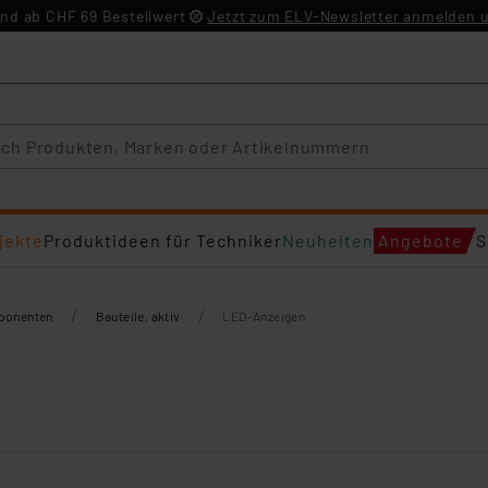
nd ab CHF 69 Bestellwert
Jetzt zum ELV-Newsletter anmelden u
jekte
Produktideen für Techniker
Neuheiten
Angebote
S
/
/
mponenten
Bauteile, aktiv
LED-Anzeigen