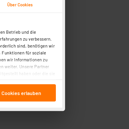
Über Cookies
en Betrieb und die
Erfahrungen zu verbessern.
rderlich sind, benötigen wir
 Funktionen für soziale
ben wir Informationen zu
n weiter. Unsere Partner
tgestellt haben oder die sie
cken, stimmen Sie sowohl
anschließenden
e Cookies erlauben
beitungszwecke (Art. 6
 ist durch Klick auf den
 Cookies ablehnen oder ihr
 „Cookie Einstellungen“
tung dieser Daten zur
ser-Einstellungen können