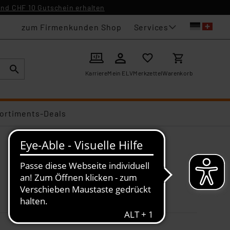
nd CHF 10 Gutschein erhalten
Services
zum Firmenkunden Shop
Karriere
Mein ELV
Merkzettel
Warenkorb
ortiments-Deals