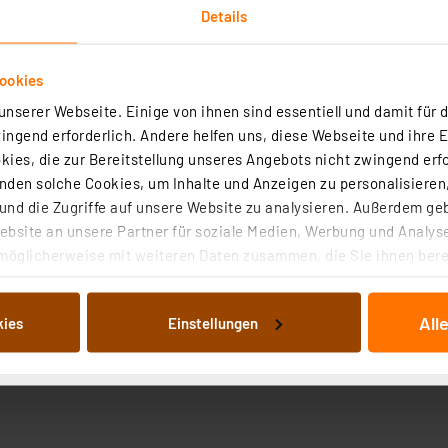
Details
ookies
nserer Webseite. Einige von ihnen sind essentiell und damit für d
ngend erforderlich. Andere helfen uns, diese Webseite und ihre 
ies, die zur Bereitstellung unseres Angebots nicht zwingend erfo
den solche Cookies, um Inhalte und Anzeigen zu personalisieren,
nd die Zugriffe auf unsere Website zu analysieren. Außerdem ge
bsite an unsere Partner für soziale Medien, Werbung und Analyse
möglicherweise mit weiteren Daten zusammen, die Sie ihnen berei
 Dienste gesammelt haben. Indem Sie auf „Alle akzeptieren“ kli
von Informationen auf Ihrem gerät (§25 Abs.1 TTDSG) sowie der 
All
kies
Einstellungen
nachfolgend dargestellten bzw. die von Ihnen ausgewählten Verar
illierte Auflistung der einzelnen Cookies nach Zweck und Anbieter
ellungen“ abrufbar. Sie können die Verwendung nicht notwendiger
en. Ihre erteilte Zustimmung können Sie jederzeit unter dem Link
Die Rechtmäßigkeit der Speicherung, Abrufung und Weiterverarbei
zum Zeitpunkt des Widerrufs bleibt hiervon unberührt. Ihre Brow