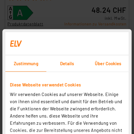
48.24 CHF
inkl. MwSt.
Produktdatenblatt
Informationen zu Versandkosten
Zustimmung
Details
Über Cookies
Diese Webseite verwendet Cookies
Wir verwenden Cookies auf unserer Webseite. Einige
von ihnen sind essentiell und damit für den Betrieb und
die Funktionen der Webseite zwingend erforderlich.
Müller Licht 3er-Set 16,5-W-T8-LED-Röhrenlampe, G13,
Andere helfen uns, diese Webseite und ihre
2000 lm, 3000 K, warmweiß, KVG/VVG, 120 cm
Erfahrungen zu verbessern. Für die Verwendung von
Artikel-Nr. 254035
Cookies, die zur Bereitstellung unseres Angebots nicht