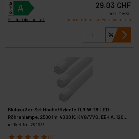
29.03 CHF
inkl. MwSt.
Produktdatenblatt
Informationen zu Versandkosten
Blulaxa 3er-Set Hocheffiziente 11,9-W-T8-LED-
Röhrenlampe, 2500 lm, 4000 K, KVG/VVG, EEK A, 120
cm
Artikel-Nr. 254031
1
2
3
4
5
(1)