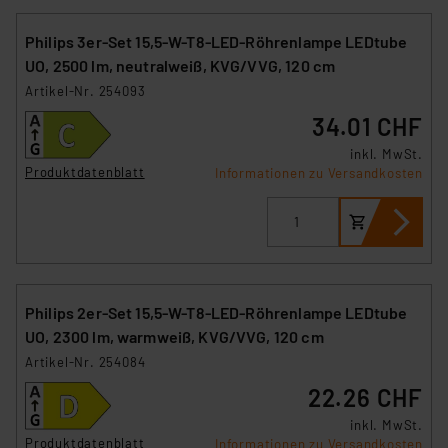
und zu der jeweiligen Datenübermittlung erhalten Sie in
der Datenschutzerklärung. Für die USA besteht kein
Philips 3er-Set 15,5-W-T8-LED-Röhrenlampe LEDtube
Angemessenheitsbeschluss der EU. Dies bedeutet,
UO, 2500 lm, neutralweiß, KVG/VVG, 120 cm
dass die USA als Land mit unzureichendem
Artikel-Nr. 254093
Datenschutz nach EU-Standards eingestuft wird. So
34.01 CHF
besteht etwa das Risiko, dass US-Behörden
personenbezogene Daten in
inkl. MwSt.
Überwachungsprogrammen verarbeiten, ohne dass
Produktdatenblatt
Informationen zu Versandkosten
hiergegen Klagemöglichkeiten für Europäer bestehen.
Unsere Kooperation mit diesen Dienstleistern stützt
sich auf die Standarddatenschutzklauseln der
Europäischen Kommission sowie einer eigenen
Beurteilung der mit der Datenübermittlung,
Philips 2er-Set 15,5-W-T8-LED-Röhrenlampe LEDtube
insbesondere der Art der übermittelten Daten,
UO, 2300 lm, warmweiß, KVG/VVG, 120 cm
verbundenen Risiken.“
Artikel-Nr. 254084
Impressum
|
Datenschutzerklärung
22.26 CHF
inkl. MwSt.
Produktdatenblatt
Informationen zu Versandkosten