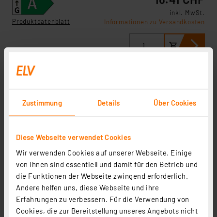
inkl. MwSt.
Produktdatenblatt
Informationen zu Versandkosten
Zustimmung
Details
Über Cookies
Diese Webseite verwendet Cookies
Wir verwenden Cookies auf unserer Webseite. Einige
Müller Licht 3er-Set 16,5-W-T8-LED-Röhrenlampe, G13,
von ihnen sind essentiell und damit für den Betrieb und
2000 lm, 3000 K, warmweiß, KVG/VVG, 120 cm
die Funktionen der Webseite zwingend erforderlich.
Artikel-Nr. 254035
Andere helfen uns, diese Webseite und ihre
Erfahrungen zu verbessern. Für die Verwendung von
25.47 CHF
Cookies, die zur Bereitstellung unseres Angebots nicht
inkl. MwSt.