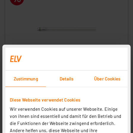
Philips Hocheffiziente 11,9-W-T8-LED-Röhrenlampe
LEDtube UE, 2500 lm, 4000 K, KVG/VVG, EEK A, 120 cm
Artikel-Nr. 253115
Zustimmung
Details
Über Cookies
19.32 CHF
Statt
22.22 CHF **
inkl. MwSt.
Diese Webseite verwendet Cookies
Produktdatenblatt
Informationen zu Versandkosten
Wir verwenden Cookies auf unserer Webseite. Einige
von ihnen sind essentiell und damit für den Betrieb und
die Funktionen der Webseite zwingend erforderlich.
Andere helfen uns, diese Webseite und ihre