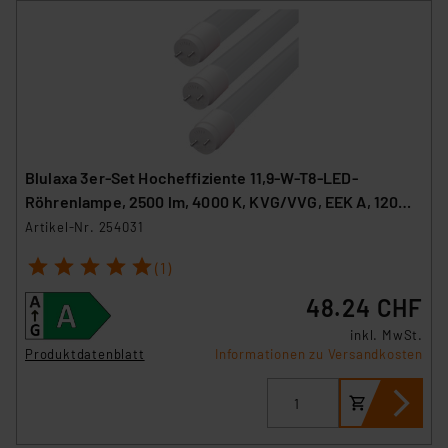
Blulaxa 3er-Set Hocheffiziente 11,9-W-T8-LED-
Röhrenlampe, 2500 lm, 4000 K, KVG/VVG, EEK A, 120
cm
Artikel-Nr. 254031
1
2
3
4
5
(1)
48.24 CHF
inkl. MwSt.
Produktdatenblatt
Informationen zu Versandkosten