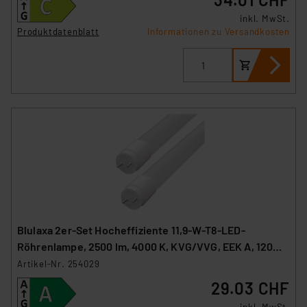
inkl. MwSt.
Produktdatenblatt
Informationen zu Versandkosten
Blulaxa 2er-Set Hocheffiziente 11,9-W-T8-LED-
Röhrenlampe, 2500 lm, 4000 K, KVG/VVG, EEK A, 120
cm
Artikel-Nr. 254029
29.03 CHF
inkl. MwSt.