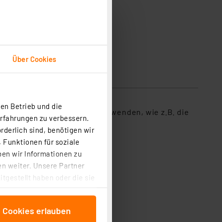
Über Cookies
en Betrieb und die
die die ID-Funktechnik verwenden, wie z.B. die
Erfahrungen zu verbessern.
rderlich sind, benötigen wir
 Funktionen für soziale
ben wir Informationen zu
n weiter. Unsere Partner
tgestellt haben oder die sie
cken, stimmen Sie sowohl
anschließenden
e Cookies erlauben
beitungszwecke (Art. 6