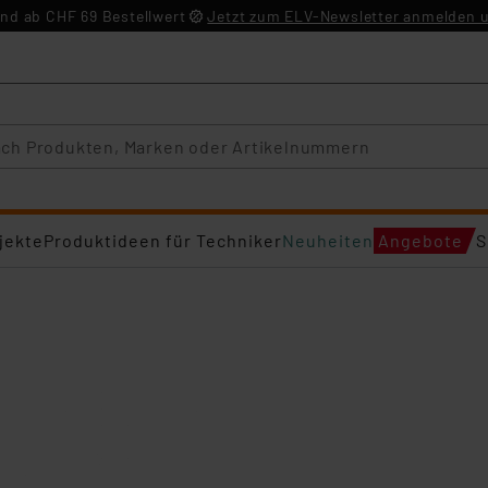
nd ab CHF 69 Bestellwert
Jetzt zum ELV-Newsletter anmelden u
jekte
Produktideen für Techniker
Neuheiten
Angebote
S