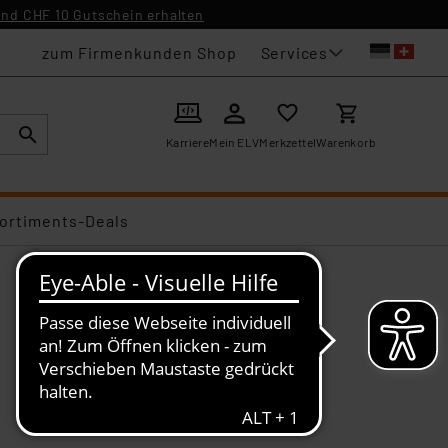
nd CHF 10 Gutschein erhalten
Services
zum Firmenkunden Shop
Karriere
Mein ELV
Merkzettel
Warenkorb
ortiments-Deals