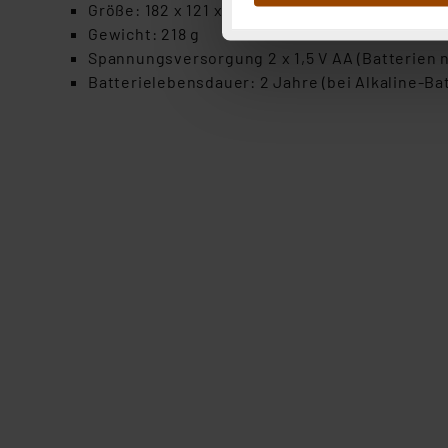
Abs.1a DSG-VO) zu. Eine deta
Größe: 182 x 121 x 133 mm
Button „Ablehnen oder Einst
Gewicht: 218 g
ganz oder teilweise zustimm
Spannungsversorgung 2 x 1,5 V AA (Batterien n
anpassen oder widerrufen. 
Batterielebensdauer: 2 Jahre (bei Alkaline-Ba
Auswertung und Analyse bis 
dazu führen, dass die Einst
„Einige Drittanbieter verar
dieser Drittanbieter umfasst
Nähere Infos zu diesen Drit
Für die USA besteht kein A
Datenschutz nach EU-Standa
Daten in Überwachungsprogr
Unsere Kooperation mit dies
Kommission sowie einer eige
Daten, verbundenen Risiken
Impressum
|
Datenschutzer