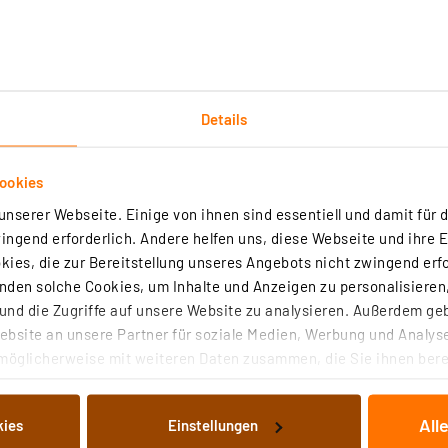
Details
Technische Daten
Angaben zur Produktsicherheit
ookies
nserer Webseite. Einige von ihnen sind essentiell und damit für d
dem TFA.me System und geeignet für TFA-Funkstationen, 
ngend erforderlich. Andere helfen uns, diese Webseite und ihre 
el 254246)
ies, die zur Bereitstellung unseres Angebots nicht zwingend erfo
den solche Cookies, um Inhalte und Anzeigen zu personalisieren,
nd die Zugriffe auf unsere Website zu analysieren. Außerdem ge
 393,6 inches)
bsite an unsere Partner für soziale Medien, Werbung und Analyse
möglicherweise mit weiteren Daten zusammen, die Sie ihnen berei
 Dienste gesammelt haben. Indem Sie auf „Alle akzeptieren“ kli
von Informationen auf Ihrem gerät (§25 Abs.1 TTDSG) sowie der 
All
kies
Einstellungen
nachfolgend dargestellten bzw. die von Ihnen ausgewählten Verar