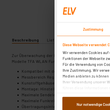
Zustimmung
Beschreibung
Lieferumfang
Downloads
Diese Webseite verwendet C
Wir verwenden Cookies auf u
Zur Überwachung der Regenmengen. Kompatibel mit 
Funktionen der Webseite zwi
Modelle TFA WLAN Funk-Wetterstation ID-02 (Artik
Für die Verwendung von Cook
Ihre Zustimmung. Wir verwen
Kompatibel mit dem TFA.me System
Medien anbieten zu können u
Messbereich Regenmenge: 0 bis 9999 mm (0 bis
Ihrer Verwendung unserer We
Kunstoffgehäuse: weiß, grau
führen diese Informationen 
Montage: Hinstellen
im Rahmen Ihrer Nutzung der
Maximale Sendeleistung <25 mW
dem Speichern und Abrufen 
Maximale Funkreichweite: ca. 100m (Freifeld)
Nur notwendige Coo
Weiterverarbeitung für die 
Übertragungsintervall: alle 5 Minuten