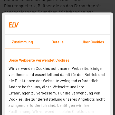
Plattenspieler z. B. über die an das Fernsehgerät
angeschlossene Soundbar-/Mehrkanalanlage
abspielen? Diese hat aber keinen analogen Anschluss
mehr? Oder die hochwertige HiFi-Anlage aus
früheren Jahren verfügt nicht über einen Toslink-
oder HDMI-Port? Dann helfen DA/AD-Konverter wie z.
Zustimmung
Details
Über Cookies
B. HDMI-Konverter für die Umwandlung nahezu aller
Signalausgänge. So kann man mit den passenden
AV-
Adaptern
u. a. auch den modernen Fernseher oder
Diese Webseite verwendet Cookies
den PC mit optischem oder elektrischem
Digitalausgang oder HDMI an die analoge HiFi-Anlage
Wir verwenden Cookies auf unserer Webseite. Einige
anschließen.
von ihnen sind essentiell und damit für den Betrieb und
die Funktionen der Webseite zwingend erforderlich.
Bequem umschalten – HDMI-Switch / HDMI-
Andere helfen uns, diese Webseite und ihre
Konverter / HDMI-Umschalter
Erfahrungen zu verbessern. Für die Verwendung von
Cookies, die zur Bereitstellung unseres Angebots nicht
Ein weiteres Problem ist das sehr lästige Umstecken
zwingend erforderlich sind, benötigen wir Ihre
von Audio- und Videoanschlüssen, wenn man
Zustimmung. Wir verwenden solche Cookies, um
mehrere analoge Audiogeräte an einen Verstärker