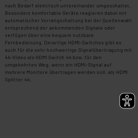
ablehnen oder ihr ganz oder teilweise zustimmen. Ihre
nach Bedarf elektrisch untereinander umgeschaltet.
erteilte Zustimmung können Sie jederzeit unter dem
Besonders komfortable Geräte reagieren dabei mit
Link „Cookie Einstellungen“ anpassen oder widerrufen.
automatischer Vorrangschaltung bei der Quellenwahl
Die Rechtmäßigkeit der Speicherung, Abrufung und
entsprechend der ankommenden Signale oder
Weiterverarbeitung dieser Daten zur Auswertung und
verfügen über eine bequem nutzbare
Analyse bis zum Zeitpunkt des Widerrufs bleibt hiervon
Fernbedienung. Derartige HDMI-Switches gibt es
unberührt. Ihre Browser-Einstellungen können dazu
auch für die sehr hochwertige Signalübertragung mit
führen, dass die Einstellungen nicht längerfristig
4k-Video als HDMI Switch 4k bzw. für den
gespeichert werden und dieses Banner erneut
umgekehrten Weg, wenn ein HDMI-Signal auf
angezeigt wird.
mehrere Monitore übertragen werden soll, als HDMI
Splitter 4k.
„Einige Drittanbieter verarbeiten personenbezogene
Daten in den USA. Ihre Einwilligung zur Einbindung von
Cookies dieser Drittanbieter umfasst daher ggf. auch
die Verarbeitung Ihrer Daten in den USA gemäß Art. 49
(1) lit. a DSGVO. Nähere Infos zu diesen Drittanbietern
und zu der jeweiligen Datenübermittlung erhalten Sie in
der Datenschutzerklärung. Für die USA besteht kein