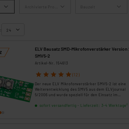
Archivierte Produkte anzeigen
Bauzeit
:
ELV Bausatz SMD-Mikrofonverstärker Version 
SMV5-2
Artikel-Nr. 154613
1
2
3
4
5
(12)
Der neue ELV Mikrofonverstärker SMV5-2 ist eine
Weiterentwicklung des SMV5 aus dem ELVjournal
5/2006 und wurde speziell für den Einsatz im
Amateurfunkbereich optimiert. Durch die zahlreic
sofort versandfertig - Lieferzeit: 3-4 Werktage²
Einstellmöglichkeiten kann der SMV5-2 optimal an
Mikrofone für die Sprachübertragung angepasst
werden.