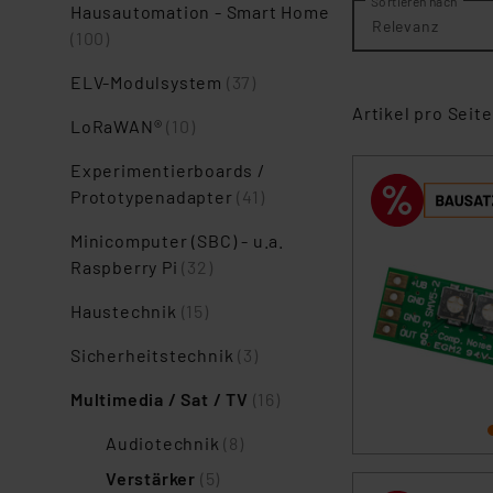
Sortieren nach
Hausautomation - Smart Home
Relevanz
(100)
ELV-Modulsystem
(37)
Artikel pro Seite
LoRaWAN®
(10)
Experimentierboards /
Prototypenadapter
(41)
Minicomputer (SBC) - u.a.
Raspberry Pi
(32)
Haustechnik
(15)
Sicherheitstechnik
(3)
Multimedia / Sat / TV
(16)
Audiotechnik
(8)
Verstärker
(5)