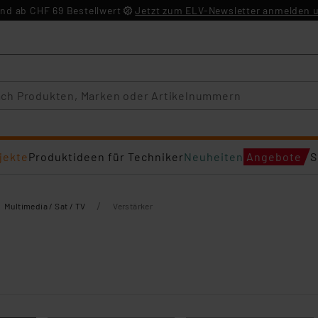
nd ab CHF 69 Bestellwert
Jetzt zum ELV-Newsletter anmelden u
jekte
Produktideen für Techniker
Neuheiten
Angebote
S
/
Multimedia / Sat / TV
Verstärker