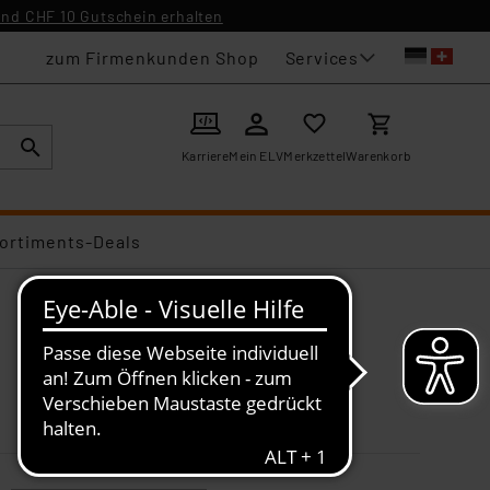
nd CHF 10 Gutschein erhalten
Services
zum Firmenkunden Shop
Karriere
Mein ELV
Merkzettel
Warenkorb
ortiments-Deals