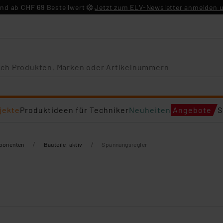
nd ab CHF 69 Bestellwert
Jetzt zum ELV-Newsletter anmelden u
jekte
Produktideen für Techniker
Neuheiten
Angebote
S
/
/
mponenten
Bauteile, aktiv
Spannungsregler