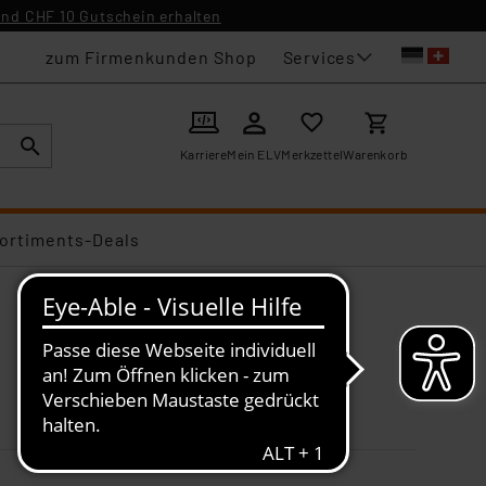
nd CHF 10 Gutschein erhalten
Services
zum Firmenkunden Shop
Karriere
Mein ELV
Merkzettel
Warenkorb
ortiments-Deals