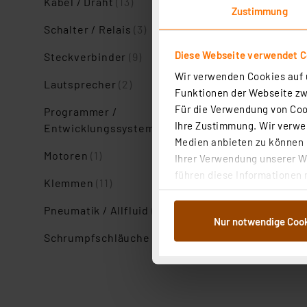
Kabel / Draht
(13)
Zustimmung
Schalter / Relais
(3)
Diese Webseite verwendet C
Steckverbinder
(9)
Wir verwenden Cookies auf u
Lautsprecher
(2)
Funktionen der Webseite zwi
Für die Verwendung von Cook
Programmer /
Ihre Zustimmung. Wir verwen
Entwicklungssysteme
(1)
Medien anbieten zu können u
Motoren
(1)
Ihrer Verwendung unserer We
führen diese Informationen 
Klemmen
(11)
im Rahmen Ihrer Nutzung der
dem Speichern und Abrufen 
Pneumatik / Allfluid
(1)
Nur notwendige Coo
Weiterverarbeitung für die 
Schrumpfschläuche
(5)
Abs.1a DSG-VO) zu. Eine deta
Button „Ablehnen oder Einst
ganz oder teilweise zustimm
anpassen oder widerrufen. 
Auswertung und Analyse bis 