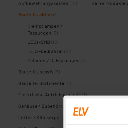
Aufbewahrungskästen
(14)
Keine Produkte
Bauteile, aktiv
(41)
Kleinstlampen /
Fassungen
(3)
LEDs-SMD
(15)
LEDs-bedrahtet
(22)
Zubehör / IC Fassungen
(1)
Bauteile, passiv
(7)
Bauteile, Sortimente
(4)
Elektrische Antriebstechnik
(1)
Gehäuse / Zubehör
(24)
Lüfter / Kühlkörper
(2)