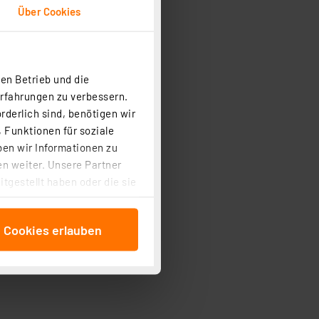
Über Cookies
en Betrieb und die
Erfahrungen zu verbessern.
rderlich sind, benötigen wir
 Funktionen für soziale
ben wir Informationen zu
n weiter. Unsere Partner
tgestellt haben oder die sie
cken, stimmen Sie sowohl
anschließenden
e Cookies erlauben
beitungszwecke (Art. 6
 ist durch Klick auf den
 Cookies ablehnen oder ihr
 „Cookie Einstellungen“
tung dieser Daten zur
ser-Einstellungen können