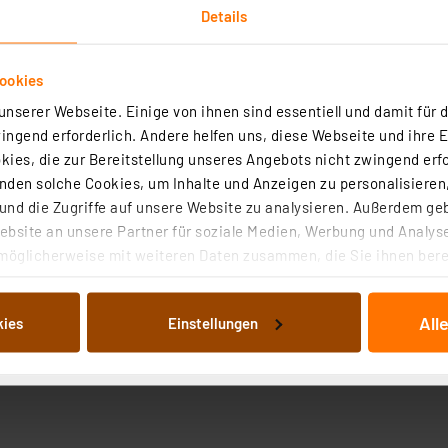
Details
ookies
nserer Webseite. Einige von ihnen sind essentiell und damit für d
ngend erforderlich. Andere helfen uns, diese Webseite und ihre 
ies, die zur Bereitstellung unseres Angebots nicht zwingend erfo
den solche Cookies, um Inhalte und Anzeigen zu personalisieren,
nd die Zugriffe auf unsere Website zu analysieren. Außerdem ge
bsite an unsere Partner für soziale Medien, Werbung und Analyse
möglicherweise mit weiteren Daten zusammen, die Sie ihnen berei
 Dienste gesammelt haben. Indem Sie auf „Alle akzeptieren“ kli
von Informationen auf Ihrem gerät (§25 Abs.1 TTDSG) sowie der 
All
kies
Einstellungen
nachfolgend dargestellten bzw. die von Ihnen ausgewählten Verar
illierte Auflistung der einzelnen Cookies nach Zweck und Anbieter
ellungen“ abrufbar. Sie können die Verwendung nicht notwendiger
en. Ihre erteilte Zustimmung können Sie jederzeit unter dem Link
Die Rechtmäßigkeit der Speicherung, Abrufung und Weiterverarbei
zum Zeitpunkt des Widerrufs bleibt hiervon unberührt. Ihre Brow