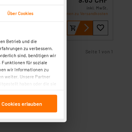
inkl. MwSt.
age
Über Cookies
Informationen zu Versandkosten
über
en Betrieb und die
Erfahrungen zu verbessern.
Seite 1 von 1
rderlich sind, benötigen wir
 Funktionen für soziale
ben wir Informationen zu
n weiter. Unsere Partner
tgestellt haben oder die sie
cken, stimmen Sie sowohl
anschließenden
e Cookies erlauben
beitungszwecke (Art. 6
 ist durch Klick auf den
 Cookies ablehnen oder ihr
 „Cookie Einstellungen“