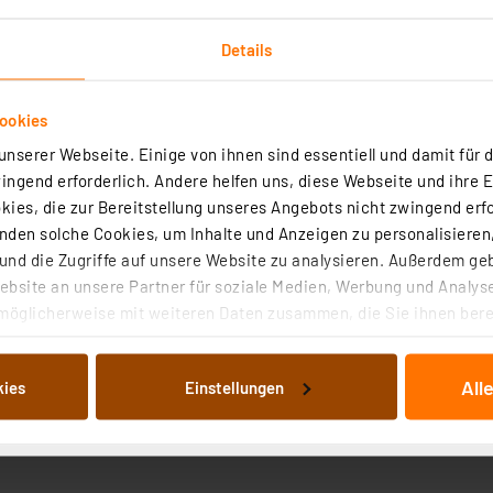
Artikel-Nr. 157754
Das modulare Gehäuse ist für die geschützte Mont
Details
von Elektronikmodulen bestimmt. Es kann zudem 
einen Wandhalter sicher installiert werden.
sofort versandfertig - Lieferzeit: 3-4 Werktage²
ookies
nserer Webseite. Einige von ihnen sind essentiell und damit für d
ngend erforderlich. Andere helfen uns, diese Webseite und ihre 
:
ies, die zur Bereitstellung unseres Angebots nicht zwingend erfo
den solche Cookies, um Inhalte und Anzeigen zu personalisieren,
nd die Zugriffe auf unsere Website zu analysieren. Außerdem ge
bsite an unsere Partner für soziale Medien, Werbung und Analyse
möglicherweise mit weiteren Daten zusammen, die Sie ihnen berei
 Dienste gesammelt haben. Indem Sie auf „Alle akzeptieren“ kli
von Informationen auf Ihrem gerät (§25 Abs.1 TTDSG) sowie der 
All
kies
Einstellungen
nachfolgend dargestellten bzw. die von Ihnen ausgewählten Verar
illierte Auflistung der einzelnen Cookies nach Zweck und Anbieter
ellungen“ abrufbar. Sie können die Verwendung nicht notwendiger
en. Ihre erteilte Zustimmung können Sie jederzeit unter dem Link