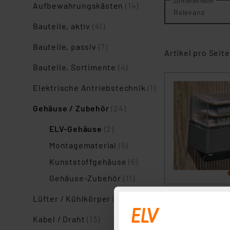
Sortieren nach
Aufbewahrungskästen
(14)
Relevanz
Bauteile, aktiv
(41)
Bauteile, passiv
(7)
Artikel pro Seite
Bauteile, Sortimente
(4)
Elektrische Antriebstechnik
(1)
Gehäuse / Zubehör
(24)
ELV-Gehäuse
(2)
Montagematerial
(5)
Kunststoffgehäuse
(6)
Gehäuse-Zubehör
(11)
Lüfter / Kühlkörper
(2)
Kabel / Draht
(13)