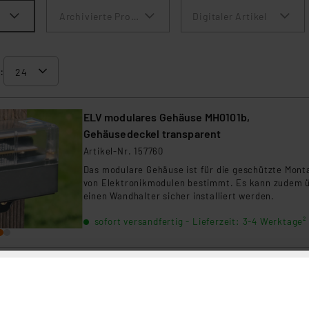
Archivierte Produkte anzeigen
Digitaler Artikel
:
ELV modulares Gehäuse MH0101b,
Gehäusedeckel transparent
Artikel-Nr. 157760
Das modulare Gehäuse ist für die geschützte Mont
von Elektronikmodulen bestimmt. Es kann zudem 
einen Wandhalter sicher installiert werden.
sofort versandfertig - Lieferzeit: 3-4 Werktage²
ELV modulares Gehäuse MH0101a,
Gehäusedeckel schwarzgrau