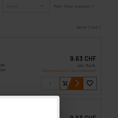
Farbe
Mehr Filter anzeigen
Seite 1 von 1
9.63 CHF
age
inkl. MwSt.
über
Informationen zu Versandkosten
9.63 CHF