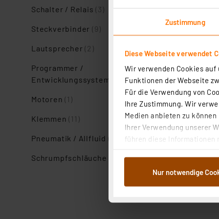
Schalter / Relais
(3)
Zustimmung
Steckverbinder
(9)
Lautsprecher
(2)
Diese Webseite verwendet C
Programmer /
Wir verwenden Cookies auf u
Entwicklungssysteme
(1)
Funktionen der Webseite zwi
Artikel pro Seite
Für die Verwendung von Cook
Motoren
(1)
Ihre Zustimmung. Wir verwen
Medien anbieten zu können u
Klemmen
(11)
Ihrer Verwendung unserer We
Pneumatik / Allfluid
(1)
führen diese Informationen 
im Rahmen Ihrer Nutzung der
Schrumpfschläuche
(5)
dem Speichern und Abrufen 
Nur notwendige Coo
Weiterverarbeitung für die 
Abs.1a DSG-VO) zu. Eine deta
Button „Ablehnen oder Einst
ganz oder teilweise zustimm