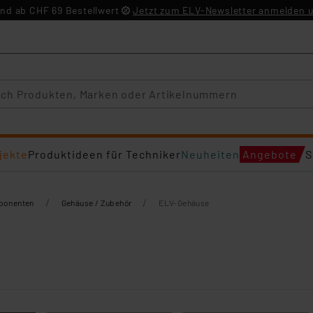
nd ab CHF 69 Bestellwert
Jetzt zum ELV-Newsletter anmelden u
jekte
Produktideen für Techniker
Neuheiten
Angebote
S
/
/
mponenten
Gehäuse / Zubehör
ELV-Gehäuse