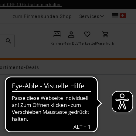
nd CHF 10 Gutschein erhalten
Services
zum Firmenkunden Shop
Karriere
Mein ELV
Merkzettel
Warenkorb
ortiments-Deals