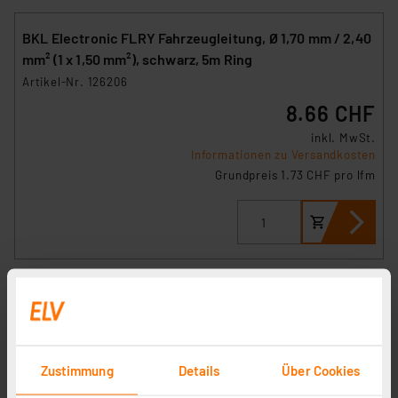
BKL Electronic FLRY Fahrzeugleitung, Ø 1,70 mm / 2,40
mm² (1 x 1,50 mm²), schwarz, 5m Ring
Artikel-Nr. 126206
8.66 CHF
inkl. MwSt.
Informationen zu Versandkosten
Grundpreis 1.73 CHF pro lfm
Kopp Gummischlauchleitung H07RN-F 3G 1,5 mm²,
Zustimmung
Details
Über Cookies
schwarz, 5 m