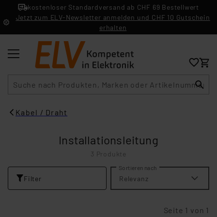
kostenloser Standardversand ab CHF 69 Bestellwert
Jetzt zum ELV-Newsletter anmelden und CHF 10 Gutschein
erhalten
Suche
Kabel / Draht
Installationsleitung
3 Produkte
Sortieren nach
Filter
Relevanz
Seite 1 von 1