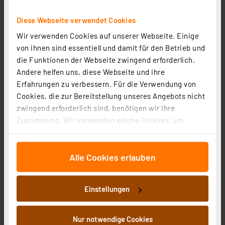
Artikel-Nr. 253386
8.71 CHF
Diese Webseite verwendet Cookies
Statt
14.47 CHF **
Wir verwenden Cookies auf unserer Webseite. Einige
inkl. MwSt.
von ihnen sind essentiell und damit für den Betrieb und
Informationen zu Versandkosten
die Funktionen der Webseite zwingend erforderlich.
Grundpreis 1.74 CHF pro lfm
Andere helfen uns, diese Webseite und ihre
Erfahrungen zu verbessern. Für die Verwendung von
Cookies, die zur Bereitstellung unseres Angebots nicht
zwingend erforderlich sind, benötigen wir Ihre
Zustimmung. Wir verwenden solche Cookies, um
Inhalte und Anzeigen zu personalisieren, Funktionen
für soziale Medien anbieten zu können und die Zugriffe
Alle Cookies erlauben
auf unsere Website zu analysieren. Außerdem geben
wir Informationen zu Ihrer Verwendung unserer Website
an unsere Partner für soziale Medien, Werbung und
Einstellungen
Analysen weiter. Unsere Partner führen diese
Informationen möglicherweise mit weiteren Daten
zusammen, die Sie ihnen bereitgestellt haben oder die
Nur notwendige Cookies