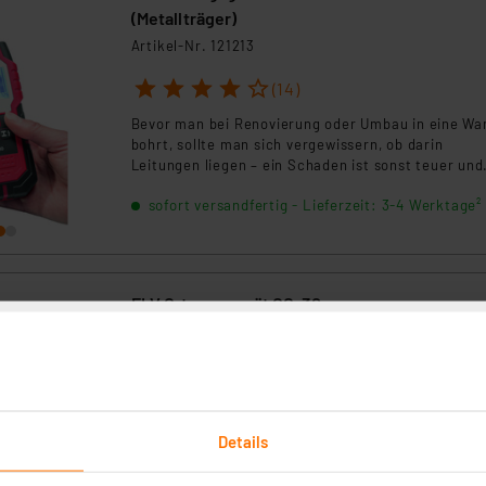
(Metallträger)
Artikel-Nr. 121213
1
2
3
4
5
(14)
Bevor man bei Renovierung oder Umbau in eine Wa
bohrt, sollte man sich vergewissern, ob darin
Leitungen liegen – ein Schaden ist sonst teuer und
schwer zu reparieren, z. B. ein angebohrtes
sofort versandfertig - Lieferzeit: 3-4 Werktage²
Wasserrohr. Das Ortungsgerät OG-80 zeigt Ihnen
zielsicher, wo Leitungen, Balken und stromführend
Kabel in oder hinter der Wand liegen.
ELV Ortungsgerät OG-30
Artikel-Nr. 250301
Das Ortungsgerät ist der richtige Helfer bei
Renovierungs- und Umbauarbeiten – es detektiert
Metallgegenstände und netzspannungsführende
Leitungen in einer Suchtiefe bis 40 mm.
Details
sofort versandfertig - Lieferzeit: 3-4 Werktage²