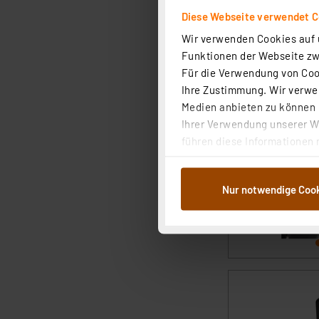
Diese Webseite verwendet C
Wir verwenden Cookies auf u
Funktionen der Webseite zwi
Für die Verwendung von Cook
Ihre Zustimmung. Wir verwen
Medien anbieten zu können u
Ihrer Verwendung unserer We
führen diese Informationen 
im Rahmen Ihrer Nutzung der
dem Speichern und Abrufen 
Nur notwendige Coo
Weiterverarbeitung für die 
Abs.1a DSG-VO) zu. Eine deta
Button „Ablehnen oder Einst
ganz oder teilweise zustimm
anpassen oder widerrufen. 
Auswertung und Analyse bis 
dazu führen, dass die Einst