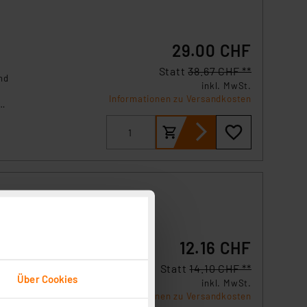
29.00 CHF
Statt
38.67 CHF **
nd
inkl. MwSt.
Informationen zu Versandkosten
e
12.16 CHF
Statt
14.10 CHF **
Über Cookies
inkl. MwSt.
Informationen zu Versandkosten