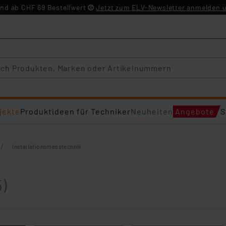
nd ab CHF 69 Bestellwert
Jetzt zum ELV-Newsletter anmelden u
jekte
Produktideen für Techniker
Neuheiten
Angebote
S
/
Installationsmesstechnik
5)