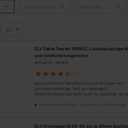
Archivierte Produkte anzeigen
Bewertung
:
ELV Cable Tracker MS6812, Leitungssuchgerä
und Telefonleitungstester
Artikel-Nr. 064818
1
2
3
4
5
(13)
Das kontaktlose Identifizieren und Verfolgen von
Leitungen sowie der Test von (analogen)
Telefonleitungen war wohl noch nie einfacher als m
diesem zweiteiligen Leitungssucher.
sofort versandfertig - Lieferzeit: 3-4 Werktage²
ELV Ortungsgerät OG-80, bis zu 80mm Suchti