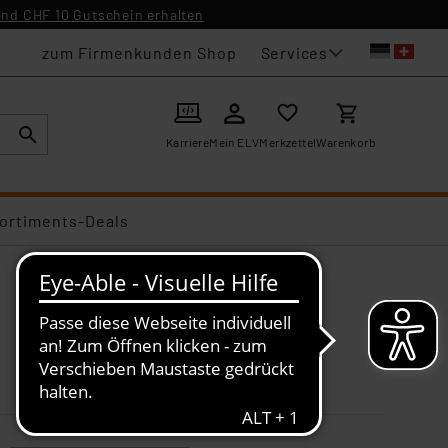
nd CHF 10 Gutschein erhalten
Services
zum Firmenkunden Shop
Karriere
Mein ELV
Merkzettel
Warenkorb
ortiments-Deals