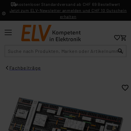
kostenloser Standardversand ab CHF 69 Bestellwert
Jetzt zum ELV-Newsletter anmelden und CHF 10 Gutschein
erhalten
Suche
Fachbeiträge