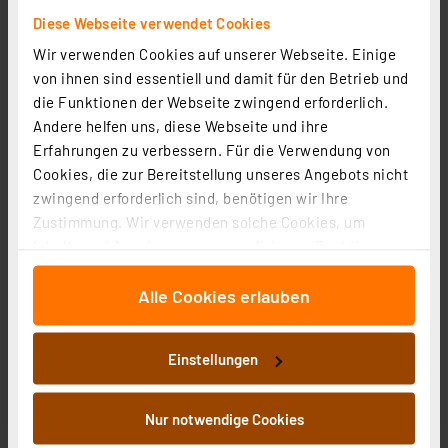
Diese Webseite verwendet Cookies
Professionell experimentieren - Prototypenadapter-
Wir verwenden Cookies auf unserer Webseite. Einige
Professional-Experimentierset PAD-PRO-EXSB
von ihnen sind essentiell und damit für den Betrieb und
Artikel-Nr. 253473
die Funktionen der Webseite zwingend erforderlich.
Andere helfen uns, diese Webseite und ihre
1
2
3
4
5
(1)
Erfahrungen zu verbessern. Für die Verwendung von
Cookies, die zur Bereitstellung unseres Angebots nicht
Lesen Sie mehr
zwingend erforderlich sind, benötigen wir Ihre
Zustimmung. Wir verwenden solche Cookies, um
Inhalte und Anzeigen zu personalisieren, Funktionen
für soziale Medien anbieten zu können und die Zugriffe
Anwendungsschaltungen mit dem Prototypenadapter-
Alle Cookies erlauben
auf unsere Website zu analysieren. Außerdem geben
Professional-Experimentierset PAD-PRO-EXSB Teil 3 -
wir Informationen zu Ihrer Verwendung unserer Website
NE555-Grundschaltungen
Artikel-Nr. 253836
an unsere Partner für soziale Medien, Werbung und
Einstellungen
Analysen weiter. Unsere Partner führen diese
Lesen Sie mehr
Informationen möglicherweise mit weiteren Daten
zusammen, die Sie ihnen bereitgestellt haben oder die
Nur notwendige Cookies
sie im Rahmen Ihrer Nutzung der Dienste gesammelt