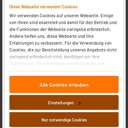
Diese Webseite verwendet Cookies
Wir verwenden Cookies auf unserer Webseite. Einige
von ihnen sind essentiell und damit für den Betrieb und
Anwendungsschaltungen mit dem Prototypenadapter-
die Funktionen der Webseite zwingend erforderlich.
Professional-Experimentierset PAD-PRO-EXSB Teil 5 -
Andere helfen uns, diese Webseite und ihre
LEDs richtig ansteuern
Artikel-Nr. 254100
Erfahrungen zu verbessern. Für die Verwendung von
Cookies, die zur Bereitstellung unseres Angebots nicht
Lesen Sie mehr
zwingend erforderlich sind, benötigen wir Ihre
Zustimmung. Wir verwenden solche Cookies, um
Inhalte und Anzeigen zu personalisieren, Funktionen
für soziale Medien anbieten zu können und die Zugriffe
Anwendungsschaltungen mit dem Prototypenadapter-
Alle Cookies erlauben
auf unsere Website zu analysieren. Außerdem geben
Professional-Experimentierset PAD-PRO-EXSB Teil 4 -
wir Informationen zu Ihrer Verwendung unserer Website
Reed-Kontakten
Artikel-Nr. 253948
an unsere Partner für soziale Medien, Werbung und
Einstellungen
Analysen weiter. Unsere Partner führen diese
Lesen Sie mehr
Informationen möglicherweise mit weiteren Daten
zusammen, die Sie ihnen bereitgestellt haben oder die
Nur notwendige Cookies
sie im Rahmen Ihrer Nutzung der Dienste gesammelt