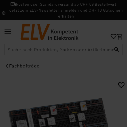
kostenloser Standardversand ab CHF 69 Bestellwert
Jetzt zum ELV-Newsletter anmelden und CHF 10 Gutschein
erhalten
Suche
Fachbeiträge