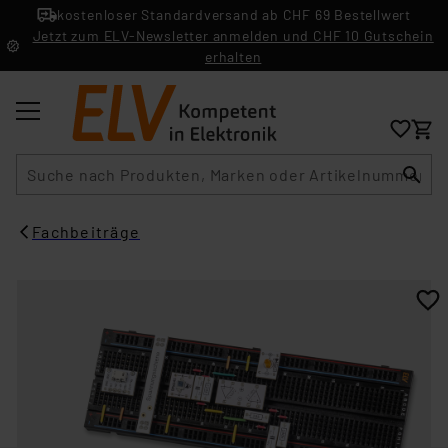
kostenloser Standardversand ab CHF 69 Bestellwert
Jetzt zum ELV-Newsletter anmelden und CHF 10 Gutschein
erhalten
Suche
Fachbeiträge