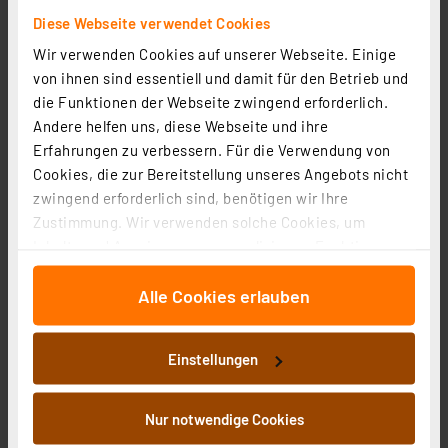
Diese Webseite verwendet Cookies
Wir verwenden Cookies auf unserer Webseite. Einige
von ihnen sind essentiell und damit für den Betrieb und
Anwendungsschaltungen mit dem Prototypenadapter-
die Funktionen der Webseite zwingend erforderlich.
Professional-Experimentierset PAD-PRO-EXSB Teil 6 -
Andere helfen uns, diese Webseite und ihre
Alarmanlage mit Vibrationssensor
Artikel-Nr. 254146
Erfahrungen zu verbessern. Für die Verwendung von
Cookies, die zur Bereitstellung unseres Angebots nicht
Lesen Sie mehr
zwingend erforderlich sind, benötigen wir Ihre
Zustimmung. Wir verwenden solche Cookies, um
Inhalte und Anzeigen zu personalisieren, Funktionen
für soziale Medien anbieten zu können und die Zugriffe
Anwendungsschaltungen mit dem Prototypenadapter-
Alle Cookies erlauben
auf unsere Website zu analysieren. Außerdem geben
Professional-Experimentierset PAD-PRO-EXSB Teil 3 -
wir Informationen zu Ihrer Verwendung unserer Website
NE555-Grundschaltungen
Artikel-Nr. 253836
an unsere Partner für soziale Medien, Werbung und
Einstellungen
Analysen weiter. Unsere Partner führen diese
Lesen Sie mehr
Informationen möglicherweise mit weiteren Daten
zusammen, die Sie ihnen bereitgestellt haben oder die
Nur notwendige Cookies
sie im Rahmen Ihrer Nutzung der Dienste gesammelt