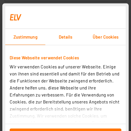
Zustimmung
Details
Über Cookies
Diese Webseite verwendet Cookies
Wir verwenden Cookies auf unserer Webseite. Einige
Homematic IP Wired Smart Home
von ihnen sind essentiell und damit für den Betrieb und
Fußbodenheizungscontroller – 10 Kanäle, 24 V, HmIPW-
die Funktionen der Webseite zwingend erforderlich.
FAL24-C10
Artikel-Nr. 153432
Andere helfen uns, diese Webseite und ihre
Erfahrungen zu verbessern. Für die Verwendung von
212.93 CHF
Cookies, die zur Bereitstellung unseres Angebots nicht
inkl. MwSt.
zwingend erforderlich sind, benötigen wir Ihre
Informationen zu Versandkosten
Zustimmung. Wir verwenden solche Cookies, um
Inhalte und Anzeigen zu personalisieren, Funktionen
für soziale Medien anbieten zu können und die Zugriffe