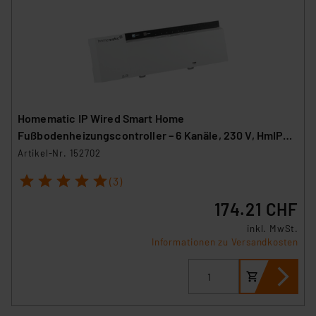
Homematic IP Wired Smart Home
Fußbodenheizungscontroller – 6 Kanäle, 230 V, HmIPW-
FAL230-C6
Artikel-Nr. 152702
1
2
3
4
5
(3)
174.21 CHF
inkl. MwSt.
Informationen zu Versandkosten