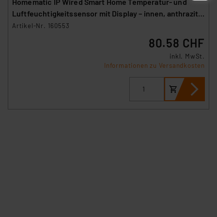
Homematic IP Wired Smart Home Temperatur- und
Luftfeuchtigkeitssensor mit Display – innen, anthrazit,
HmIPW-STHD-A
Artikel-Nr. 160553
80.58 CHF
inkl. MwSt.
Informationen zu Versandkosten