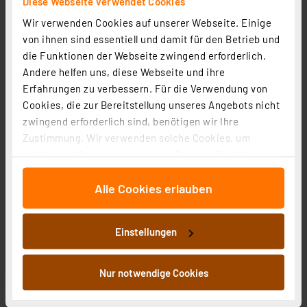
Diese Webseite verwendet Cookies
Wir verwenden Cookies auf unserer Webseite. Einige
von ihnen sind essentiell und damit für den Betrieb und
die Funktionen der Webseite zwingend erforderlich.
Andere helfen uns, diese Webseite und ihre
Erfahrungen zu verbessern. Für die Verwendung von
Cookies, die zur Bereitstellung unseres Angebots nicht
zwingend erforderlich sind, benötigen wir Ihre
Zustimmung. Wir verwenden solche Cookies, um
Inhalte und Anzeigen zu personalisieren, Funktionen
für soziale Medien anbieten zu können und die Zugriffe
Alle Cookies erlauben
auf unsere Website zu analysieren. Außerdem geben
wir Informationen zu Ihrer Verwendung unserer Website
Homematic IP Wired Smart Home Glasdisplay – plus,
an unsere Partner für soziale Medien, Werbung und
HmIPW-WGD-PL
Einstellungen
Analysen weiter. Unsere Partner führen diese
Artikel-Nr. 158448
Informationen möglicherweise mit weiteren Daten
1
2
3
4
5
zusammen, die Sie ihnen bereitgestellt haben oder die
(5)
Nur notwendige Cookies
sie im Rahmen Ihrer Nutzung der Dienste gesammelt
264.90 CHF
haben. Indem Sie auf „Alle akzeptieren“ klicken,