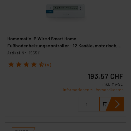
Homematic IP Wired Smart Home
Fußbodenheizungscontroller – 12 Kanäle, motorisch,
HmIPW-FALMOT-C12
Artikel-Nr. 155511
1
2
3
4
5
(4)
193.57 CHF
inkl. MwSt.
Informationen zu Versandkosten