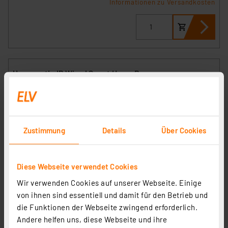
Informationen zu Versandkosten
Homematic IP Wired Smart Home Bus-
Verbindungskabel – 22 cm, HmIPW-BC22
Artikel-Nr. 153706
1
2
3
4
5
(4)
Zustimmung
Details
Über Cookies
12.61 CHF
inkl. MwSt.
Informationen zu Versandkosten
Diese Webseite verwendet Cookies
Wir verwenden Cookies auf unserer Webseite. Einige
von ihnen sind essentiell und damit für den Betrieb und
die Funktionen der Webseite zwingend erforderlich.
Andere helfen uns, diese Webseite und ihre