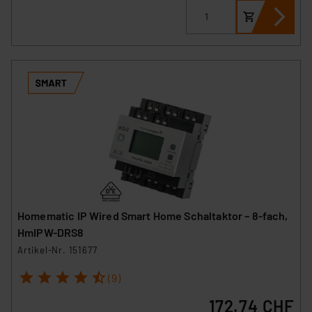
Homematic IP Wired Smart Home Schaltaktor – 8-fach,
HmIPW-DRS8
Artikel-Nr. 151677
1
2
3
4
5
(9)
172.74 CHF