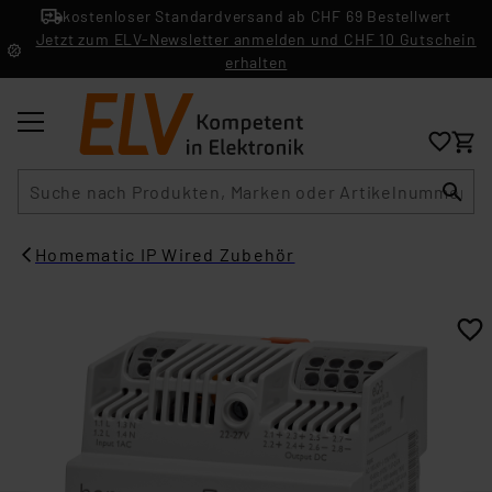
kostenloser Standardversand ab CHF 69 Bestellwert
Jetzt zum ELV-Newsletter anmelden und CHF 10 Gutschein
erhalten
Suche
Homematic IP Wired Zubehör