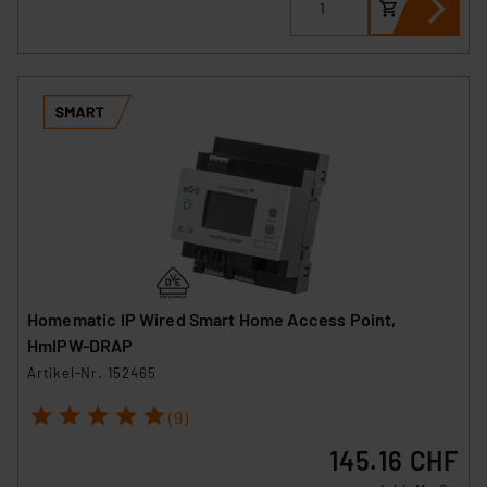
Homematic IP Wired Smart Home Access Point,
HmIPW-DRAP
Artikel-Nr. 152465
1
2
3
4
5
(9)
145.16 CHF