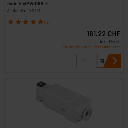
fach, HmIPW-DRBL4
Artikel-Nr. 152431
1
2
3
4
5
(5)
161.22 CHF
inkl. MwSt.
Informationen zu Versandkosten