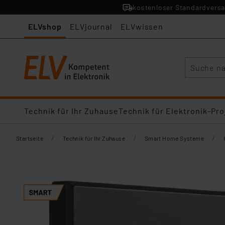
kostenloser Standardversa
ELVshop
ELVjournal
ELVwissen
Suche
Technik für Ihr Zuhause
Technik für Elektronik-Pro
/
/
/
Startseite
Technik für Ihr Zuhause
Smart Home Systeme