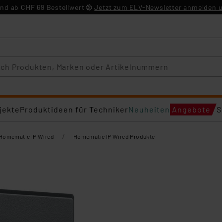
nd ab CHF 69 Bestellwert
Jetzt zum ELV-Newsletter anmelden u
jekte
Produktideen für Techniker
Neuheiten
Angebote
S
/
Homematic IP Wired
Homematic IP Wired Produkte