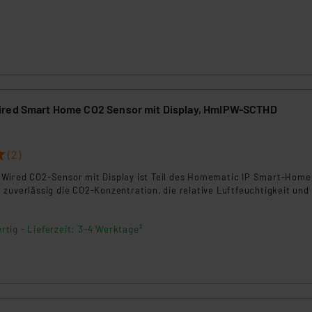
ngemessenheitsbeschluss der EU. Dies bedeutet, dass die USA al
rds eingestuft wird. So besteht etwa das Risiko, dass US-Beh
ammen verarbeiten, ohne dass hiergegen Klagemöglichkeiten fü
en Dienstleistern stützt sich auf die Standarddatenschutzklause
nen Beurteilung der mit der Datenübermittlung, insbesondere der
.“
ired Smart Home CO2 Sensor mit Display, HmIPW-SCTHD
klärung
(2)
Wired CO2-Sensor mit Display ist Teil des Homematic IP Smart-Home
zuverlässig die CO2-Konzentration, die relative Luftfeuchtigkeit und 
rtig - Lieferzeit: 3-4 Werktage²