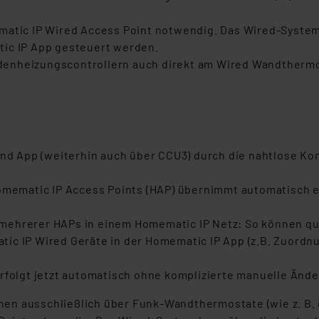
matic IP Wired Access Point notwendig. Das Wired-System 
tic IP App gesteuert werden.
denheizungscontrollern auch direkt am Wired Wandthermo
 und App (weiterhin auch über CCU3) durch die nahtlose K
Homematic IP Access Points (HAP) übernimmt automatisch e
mehrerer HAPs in einem Homematic IP Netz: So können q
ic IP Wired Geräte in der Homematic IP App (z.B. Zuordn
erfolgt jetzt automatisch ohne komplizierte manuelle Änd
en ausschließlich über Funk-Wandthermostate (wie z. B