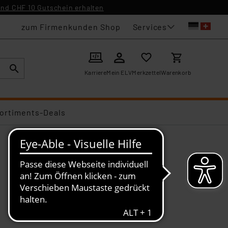
nd CHF 10 Gutschein erhalten
Services
zum Firmenkunden Shop
Karriere
Mein ELV
Merkzettel
Warenkorb
ortiments-Deals