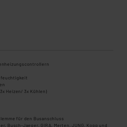
enheizungscontrollern
feuchtigkeit
ren
(3x Heizen/ 3x Kühlen)
Klemme für den Busanschluss
ker, Busch-Jaeger, GIRA, Merten, JUNG, Kopp und