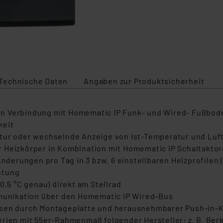
Technische Daten
Angaben zur Produktsicherheit
in Verbindung mit Homematic IP Funk- und Wired- Fußbod
keit
tur oder wechselnde Anzeige von Ist-Temperatur und Luft
 Heizkörper in Kombination mit Homematic IP Schaltakto
Änderungen pro Tag in 3 bzw. 6 einstellbaren Heizprofilen 
htung
0,5 °C genau) direkt am Stellrad
unikation über den Homematic IP Wired-Bus
dosen durch Montageplatte und herausnehmbarer Push-in-
erien mit 55er-Rahmenmaß folgender Hersteller: z. B. Ber