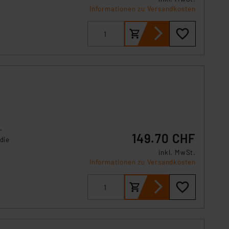
s Land mit unzureichendem
Informationen zu Versandkosten
örden personenbezogene
r Europäer bestehen.
ln der Europäischen
 Art der übermittelten
-
149.70 CHF
die
inkl. MwSt.
Informationen zu Versandkosten