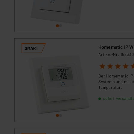
Für die USA besteht kein A
Datenschutz nach EU-Standa
Daten in Überwachungsprogr
Unsere Kooperation mit dies
Kommission sowie einer eige
Daten, verbundenen Risiken
Homematic IP W
Impressum
|
Datenschutzer
Artikel-Nr. 158330
1
2
3
4
5
Der Homematic IP 
Systems und misst 
Temperatur.
sofort versandfe