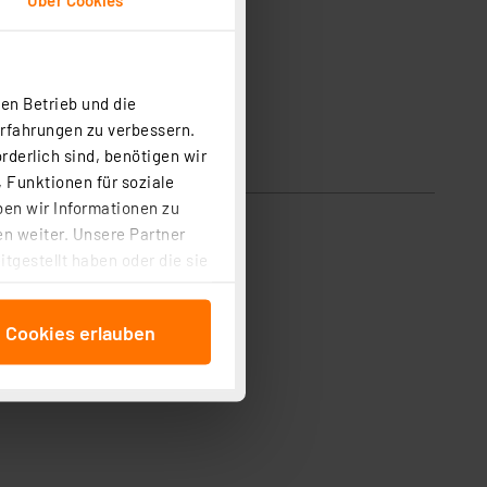
en Betrieb und die
Erfahrungen zu verbessern.
rderlich sind, benötigen wir
 Funktionen für soziale
ben wir Informationen zu
n weiter. Unsere Partner
tgestellt haben oder die sie
cken, stimmen Sie sowohl
anschließenden
e Cookies erlauben
beitungszwecke (Art. 6
 ist durch Klick auf den
 Cookies ablehnen oder ihr
 „Cookie Einstellungen“
tung dieser Daten zur
ser-Einstellungen können