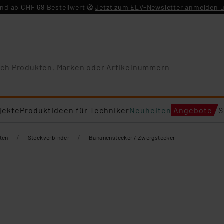
nd ab CHF 69 Bestellwert
Jetzt zum ELV-Newsletter anmelden u
jekte
Produktideen für Techniker
Neuheiten
Angebote
S
/
/
ten
Steckverbinder
Bananenstecker / Zwergstecker