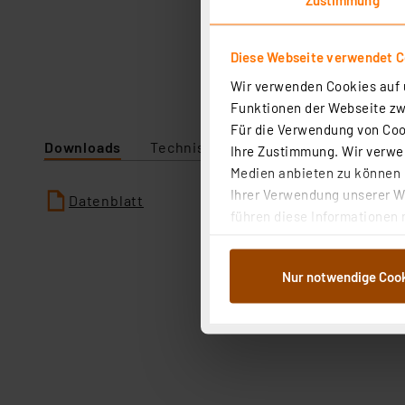
Diese Webseite verwendet C
Wir verwenden Cookies auf u
Funktionen der Webseite zwi
Für die Verwendung von Cook
Downloads
Technische Daten
Angaben zur P
Ihre Zustimmung. Wir verwen
Medien anbieten zu können u
Ihrer Verwendung unserer We
Datenblatt
führen diese Informationen 
im Rahmen Ihrer Nutzung der
dem Speichern und Abrufen 
Nur notwendige Coo
Weiterverarbeitung für die 
Abs.1a DSG-VO) zu. Eine deta
Button „Ablehnen oder Einst
ganz oder teilweise zustimm
anpassen oder widerrufen. 
Auswertung und Analyse bis 