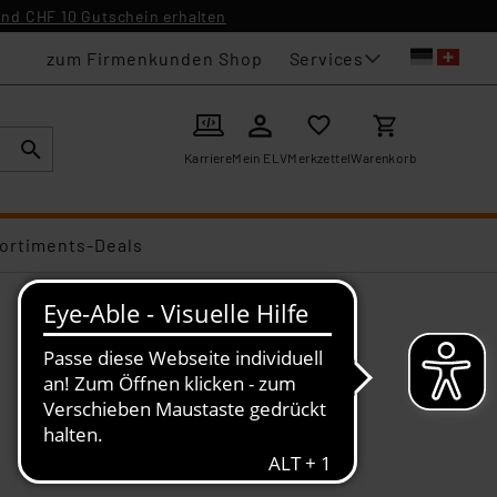
nd CHF 10 Gutschein erhalten
Services
zum Firmenkunden Shop
Karriere
Mein ELV
Merkzettel
Warenkorb
ortiments-Deals