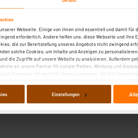
ookies
nserer Webseite. Einige von ihnen sind essentiell und damit für d
ngend erforderlich. Andere helfen uns, diese Webseite und ihre 
ies, die zur Bereitstellung unseres Angebots nicht zwingend erfo
roduktsicherheit
den solche Cookies, um Inhalte und Anzeigen zu personalisieren,
nd die Zugriffe auf unsere Website zu analysieren. Außerdem ge
bsite an unsere Partner für soziale Medien, Werbung und Analyse
möglicherweise mit weiteren Daten zusammen, die Sie ihnen berei
 Dienste gesammelt haben. Indem Sie auf „Alle akzeptieren“ kli
von Informationen auf Ihrem gerät (§25 Abs.1 TTDSG) sowie der 
All
kies
Einstellungen
nachfolgend dargestellten bzw. die von Ihnen ausgewählten Verar
illierte Auflistung der einzelnen Cookies nach Zweck und Anbieter
ellungen“ abrufbar. Sie können die Verwendung nicht notwendiger
en. Ihre erteilte Zustimmung können Sie jederzeit unter dem Link
Die Rechtmäßigkeit der Speicherung, Abrufung und Weiterverarbei
zum Zeitpunkt des Widerrufs bleibt hiervon unberührt. Ihre Brow