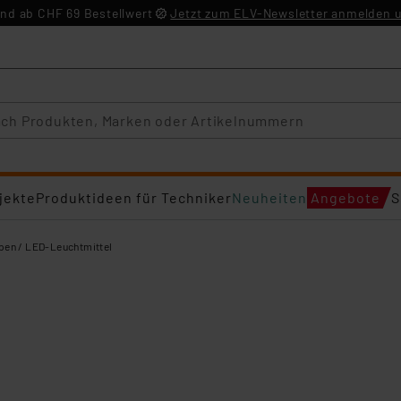
nd ab CHF 69 Bestellwert
Jetzt zum ELV-Newsletter anmelden u
jekte
Produktideen für Techniker
Neuheiten
Angebote
S
en / LED-Leuchtmittel