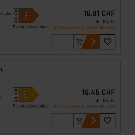
s Land mit unzureichendem
örden personenbezogene
16.81 CHF
G oder
r Europäer bestehen.
inkl. MwSt.
ln der Europäischen
Produktdatenblatt
Informationen zu Versandkosten
 Art der übermittelten
ß,
16.45 CHF
n
inkl. MwSt.
Produktdatenblatt
Informationen zu Versandkosten