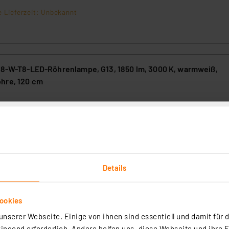
e gleichmäßig blendfrei.
e Lieferzeit: Unbekannt
 18-W-T8-LED-Röhrenlampe, G13, 1850 lm, 3000 K, warmweiß,
hre, 120 cm
ED-Alternative zu T8-Leuchtstofflampen, die in einer Leuchte mit VV
en. Sie ist nach dem Einschalten direkt hell, auch bei niedrigen
uren. Das Licht verteilt sich dank opaler Glasabdeckung über die
e gleichmäßig blendfrei.
rtig - Lieferzeit: 3-4 Werktage²
Details
ookies
 15,5-W-T8-LED-Röhrenlampe LEDtube UO, 2500 lm, neutralweiß
m
nserer Webseite. Einige von ihnen sind essentiell und damit für d
ngend erforderlich. Andere helfen uns, diese Webseite und ihre 
6