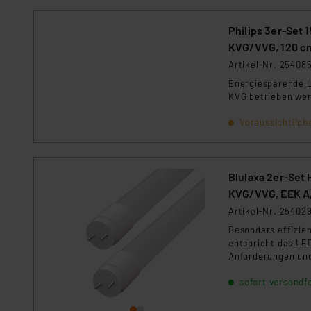
Philips 3er-Set
KVG/VVG, 120 c
Artikel-Nr. 25408
Energiesparende L
KVG betrieben we
Voraussichtlich
Blulaxa 2er-Set
KVG/VVG, EEK A,
Artikel-Nr. 25402
Besonders effizie
entspricht das LE
Anforderungen und 
Leuchtmittel-Tech
sofort versandfe
Strompreise und f
sparen Sie bares G