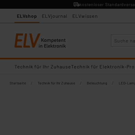
kostenloser Standardversa
ELVshop
ELVjournal
ELVwissen
Suche
Technik für Ihr Zuhause
Technik für Elektronik-Pro
/
/
/
Startseite
Technik für Ihr Zuhause
Beleuchtung
LED-Lamp