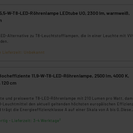
 15,5-W-T8-LED-Röhrenlampe LEDtube UO, 2300 lm, warmweiß,
m
5
ED-Alternative zu T8-Leuchtstofflampen, die in einer Leuchte mit VV
rden.
e Lieferzeit: Unbekannt
 Hocheffiziente 11,9-W-T8-LED-Röhrenlampe, 2500 lm, 4000 K,
 120 cm
9
nte und preiswerte T8-LED-Röhrenlampe mit 210 Lumen pro Watt, dam
D-Leuchtmittel den aktuell geltenden höchsten europäischen Effizien
trägt die Energieeffizienzklasse A auf einer Skala von A bis G.Diese
nologie ist die denkbar beste Antwort auf die stark gestiegenen
rtig - Lieferzeit: 3-4 Werktage²
ür nachhaltiges Energiesparen. Reduzieren Sie Ihren Energieverbrau
eld.