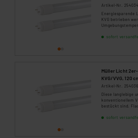
Für die USA besteht kein A
Artikel-Nr. 25403
Datenschutz nach EU-Standa
Energiesparende L
Daten in Überwachungsprogr
KVG betrieben werd
Unsere Kooperation mit dies
Umgebungstemperat
gesamte Oberfläch
Kommission sowie einer eige
sofort versandfe
Daten, verbundenen Risiken
Impressum
|
Datenschutzer
Müller Licht 2er
KVG/VVG, 120 c
Artikel-Nr. 25403
Diese langlebige 
konventionellem V
bestückt sind. Fla
sofort versandfe