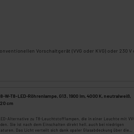
h
konventionellen Vorschaltgerät (VVG oder KVG) oder 230 V
 18-W-T8-LED-Röhrenlampe, G13, 1900 lm, 4000 K, neutralweiß,
120 cm
ED-Alternative zu T8-Leuchtstofflampen, die in einer Leuchte mit VV
en. Sie ist nach dem Einschalten direkt hell, auch bei niedrigen
uren. Das Licht verteilt sich dank opaler Glasabdeckung über die