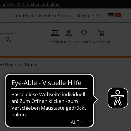
nd CHF 10 Gutschein erhalten
Services
zum Firmenkunden Shop
Karriere
Mein ELV
Merkzettel
Warenkorb
ortiments-Deals