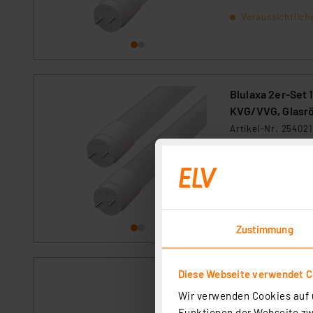
gesamte Oberfläch
Voraussichtlich
Blulaxa 2er-Set
KVG/VVG, Glasrö
Artikel-Nr. 254021
Energiesparende L
KVG betrieben werd
Umgebungstemperat
gesamte Oberfläch
sofort versandfe
Zustimmung
Diese Webseite verwendet C
Philips 2er-Set
KVG/VVG, 120 c
Wir verwenden Cookies auf u
Funktionen der Webseite zwi
Artikel-Nr. 25408