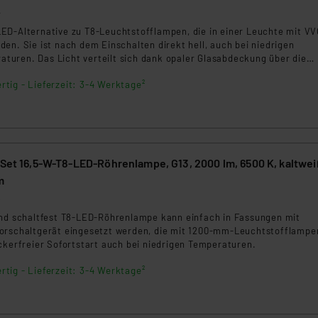
ngemessenheitsbeschluss der EU. Dies bedeutet, dass die USA al
4
rds eingestuft wird. So besteht etwa das Risiko, dass US-Beh
ED-Alternative zu T8-Leuchtstofflampen, die in einer Leuchte mit VV
ammen verarbeiten, ohne dass hiergegen Klagemöglichkeiten fü
en. Sie ist nach dem Einschalten direkt hell, auch bei niedrigen
en Dienstleistern stützt sich auf die Standarddatenschutzklause
uren. Das Licht verteilt sich dank opaler Glasabdeckung über die
e gleichmäßig blendfrei.
nen Beurteilung der mit der Datenübermittlung, insbesondere der
rtig - Lieferzeit: 3-4 Werktage²
.“
klärung
-Set 16,5-W-T8-LED-Röhrenlampe, G13, 2000 lm, 6500 K, kaltwei
m
6
und schaltfest T8-LED-Röhrenlampe kann einfach in Fassungen mit
orschaltgerät eingesetzt werden, die mit 1200-mm-Leuchtstofflampe
ckerfreier Sofortstart auch bei niedrigen Temperaturen.
rtig - Lieferzeit: 3-4 Werktage²