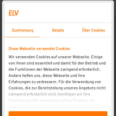
Bauteile-Lehre
Artikel-Nr. 029290
1
2
3
4
5
(1)
Zustimmung
Details
Über Cookies
0.97 CHF
inkl. MwSt.
Diese Webseite verwendet Cookies
Informationen zu Versandkosten
Wir verwenden Cookies auf unserer Webseite. Einige
von ihnen sind essentiell und damit für den Betrieb und
die Funktionen der Webseite zwingend erforderlich.
Andere helfen uns, diese Webseite und ihre
Seite 1 von 1
Erfahrungen zu verbessern. Für die Verwendung von
Cookies, die zur Bereitstellung unseres Angebots nicht
zwingend erforderlich sind, benötigen wir Ihre
Zustimmung. Wir verwenden solche Cookies, um
Inhalte und Anzeigen zu personalisieren, Funktionen
für soziale Medien anbieten zu können und die Zugriffe