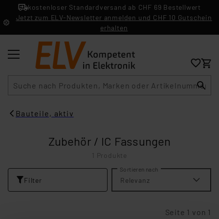
kostenloser Standardversand ab CHF 69 Bestellwert
Jetzt zum ELV-Newsletter anmelden und CHF 10 Gutschein
erhalten
Suche
Bauteile, aktiv
Zubehör / IC Fassungen
1 Produkte
Sortieren nach
Filter
Relevanz
Seite 1 von 1