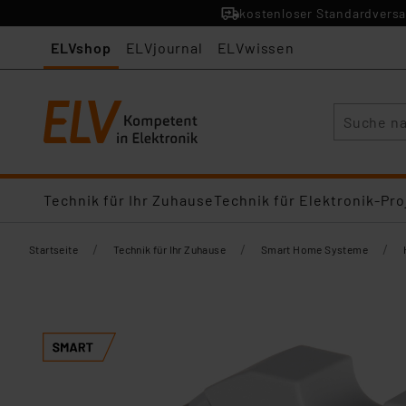
kostenloser Standardversa
ELVshop
ELVjournal
ELVwissen
Suche
Technik für Ihr Zuhause
Technik für Elektronik-Pro
/
/
/
Startseite
Technik für Ihr Zuhause
Smart Home Systeme