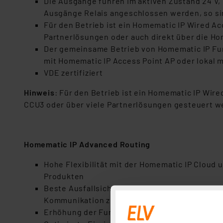
Die Ausgänge führen im aktiven Zustand 24 V
Ausgänge Relais angeschlossen werden, so si
Für den Betrieb ist ein Homematic IP Wired A
Partnerlösungen oder auch direkt über die H
Der gemeinsame Betrieb von Homematic IP Fu
mit Homematic IP Access Point AP oder lokal 
VDE zertifiziert
Hinweis
: Für den Betrieb ist ein Homematic IP Wi
CCU3 oder über viele Partnerlösungen gesteuert 
Homematic IP Advanced Routing
Hohe Flexibilität mit der Homematic IP Cloud
Produkten
Beste Ausfallsicherheit: Beim Ausfall eines 
Kommunikation zur Cloud auf
Erhöhung der Funk-Reichweite durch Einsatz 