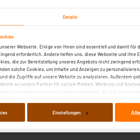
ic IP Wired Geräte in der Homematic IP App (z.B. Zuordn
erfolgt jetzt automatisch ohne komplizierte manuelle Änd
Details
ookies
nserer Webseite. Einige von ihnen sind essentiell und damit für d
ngend erforderlich. Andere helfen uns, diese Webseite und ihre 
art Home Schalt-Mess-Aktor – Unterputz, HmIP-FSM
ies, die zur Bereitstellung unseres Angebots nicht zwingend erfo
den solche Cookies, um Inhalte und Anzeigen zu personalisieren,
(24)
nd die Zugriffe auf unsere Website zu analysieren. Außerdem ge
bsite an unsere Partner für soziale Medien, Werbung und Analyse
 Schalter- oder Verteilerdosen montierbare Schalt-/Messaktor FSM sc
möglicherweise mit weiteren Daten zusammen, die Sie ihnen berei
is zu 1150 W, er erfasst auch deren Leistungsaufnahme in hoher Aufl
 eine exakte Energieverbrauchsmessung.
 Dienste gesammelt haben. Indem Sie auf „Alle akzeptieren“ kli
von Informationen auf Ihrem gerät (§25 Abs.1 TTDSG) sowie der 
rtig - Lieferzeit: 3-4 Werktage²
All
kies
Einstellungen
nachfolgend dargestellten bzw. die von Ihnen ausgewählten Verar
illierte Auflistung der einzelnen Cookies nach Zweck und Anbieter
ellungen“ abrufbar. Sie können die Verwendung nicht notwendiger
en. Ihre erteilte Zustimmung können Sie jederzeit unter dem Link