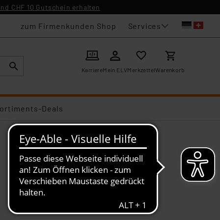
nd CHF 10 Gutschein erhalten
Services
zum Firmenkunden Shop
Karriere
Mein ELV
Merkzettel
Warenkorb
ortiments-Deals