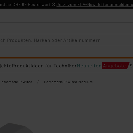
nd ab CHF 69 Bestellwert
Jetzt zum ELV-Newsletter anmelden u
jekte
Produktideen für Techniker
Neuheiten
Angebote
S
/
Homematic IP Wired
Homematic IP Wired Produkte