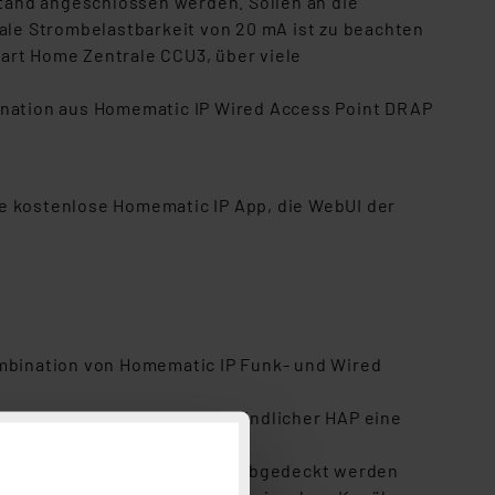
tand angeschlossen werden. Sollen an die
le Strombelastbarkeit von 20 mA ist zu beachten
art Home Zentrale CCU3, über viele
nation aus Homematic IP Wired Access Point DRAP
ie kostenlose Homematic IP App, die WebUI der
ombination von Homematic IP Funk- und Wired
in anderer in Reichweite befindlicher HAP eine
uasi beliebig große Gebäude abgedeckt werden