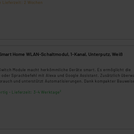
e Lieferzeit: 2 Wochen
mart Home WLAN-Schaltmodul, 1-Kanal, Unterputz, Weiß
6
witch Module macht herkömmliche Geräte smart. Es ermöglicht die
 oder Sprachbefehl mit Alexa und Google Assistant. Zusätzlich überw
brauch und unterstützt Automatisierungen. Dank kompakter Bauweise
infach und sicher – ideal für Ihr Smart Home.
rtig - Lieferzeit: 3-4 Werktage²