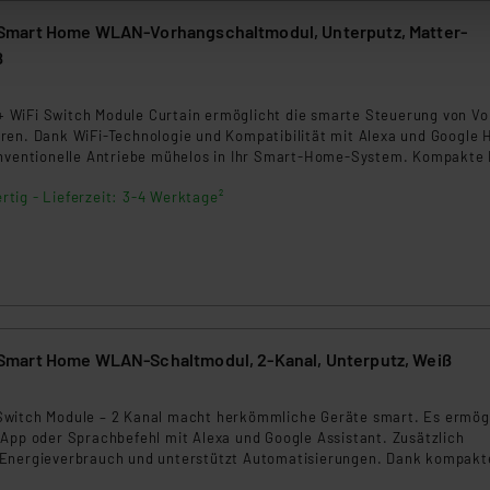
Die Rechtmäßigkeit der Speicherung, Abrufung und Weiterverarbei
mart Home WLAN-Vorhangschaltmodul, Unterputz, Matter-
zum Zeitpunkt des Widerrufs bleibt hiervon unberührt. Ihre Brow
ß
ellungen nicht längerfristig gespeichert werden und dieses Banner
8
WiFi Switch Module Curtain ermöglicht die smarte Steuerung von Vo
beiten personenbezogene Daten in den USA. Ihre Einwilligung zur 
ren. Dank WiFi-Technologie und Kompatibilität mit Alexa und Google
 daher ggf. auch die Verarbeitung Ihrer Daten in den USA gemäß Art
onventionelle Antriebe mühelos in Ihr Smart-Home-System. Kompakte
tanbietern und zu der jeweiligen Datenübermittlung erhalten Sie i
llation machen das Modul ideal für enge Platzverhältnisse.
ngemessenheitsbeschluss der EU. Dies bedeutet, dass die USA al
rtig - Lieferzeit: 3-4 Werktage²
rds eingestuft wird. So besteht etwa das Risiko, dass US-Beh
ammen verarbeiten, ohne dass hiergegen Klagemöglichkeiten fü
en Dienstleistern stützt sich auf die Standarddatenschutzklause
nen Beurteilung der mit der Datenübermittlung, insbesondere der
.“
mart Home WLAN-Schaltmodul, 2-Kanal, Unterputz, Weiß
klärung
witch Module – 2 Kanal macht herkömmliche Geräte smart. Es ermög
 App oder Sprachbefehl mit Alexa und Google Assistant. Zusätzlich
Energieverbrauch und unterstützt Automatisierungen. Dank kompakt
nstallation einfach und sicher – ideal für Ihr Smart Home.