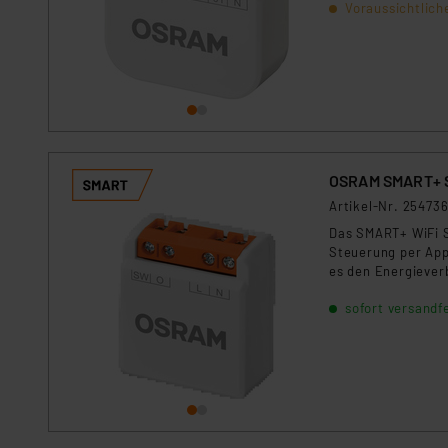
Voraussichtlich
OSRAM SMART+ S
Artikel-Nr. 25473
Das SMART+ WiFi S
Steuerung per App
es den Energiever
die Installation e
sofort versandfe