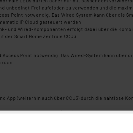
, normale LEDs dürfen daher nur mit passendem Vorwiders
nd unbedingt Freilaufdioden zu verwenden und die maxima
ccess Point notwendig. Das Wired System kann über die Sm
omematic IP Cloud gesteuert werden
nk- und Wired-Komponenten erfolgt dabei über die Kombi
mit der Smart Home Zentrale CCU3
red Access Point notwendig. Das Wired-System kann über d
werden.
 und App (weiterhin auch über CCU3) durch die nahtlose K
Homematic IP Access Points (HAP) übernimmt automatisch e
mehrerer HAPs in einem Homematic IP Netz: So können q