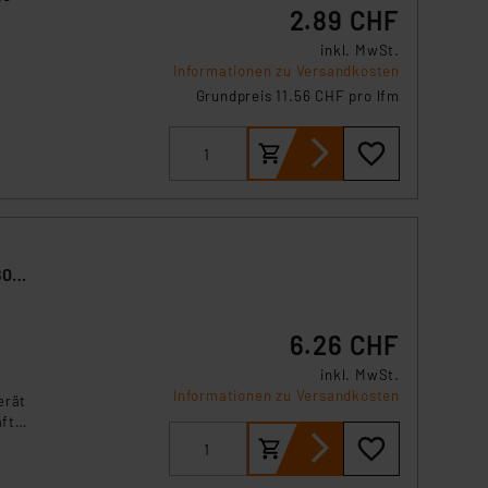
2.89 CHF
örden personenbezogene
r Europäer bestehen.
inkl. MwSt.
Informationen zu Versandkosten
ln der Europäischen
Grundpreis 11.56 CHF pro lfm
 Art der übermittelten
is
80°
6.26 CHF
inkl. MwSt.
Informationen zu Versandkosten
erät
aft
el
ts