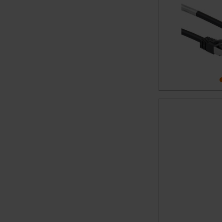
Datenschutz nach EU-Standa
Daten in Überwachungsprogr
Unsere Kooperation mit dies
Kommission sowie einer eige
Daten, verbundenen Risiken
Impressum
|
Datenschutzer