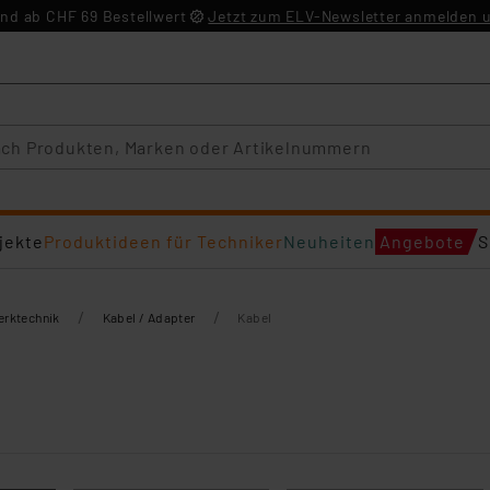
nd ab CHF 69 Bestellwert
Jetzt zum ELV-Newsletter anmelden u
jekte
Produktideen für Techniker
Neuheiten
Angebote
S
/
/
erktechnik
Kabel / Adapter
Kabel