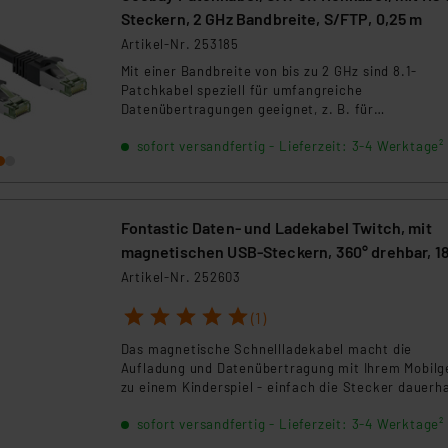
Steckern, 2 GHz Bandbreite, S/FTP, 0,25 m
rds eingestuft wird. So besteht etwa das Risiko, dass US-Beh
ammen verarbeiten, ohne dass hiergegen Klagemöglichkeiten fü
Artikel-Nr. 253185
en Dienstleistern stützt sich auf die Standarddatenschutzklause
Mit einer Bandbreite von bis zu 2 GHz sind 8.1-
Patchkabel speziell für umfangreiche
nen Beurteilung der mit der Datenübermittlung, insbesondere der
Datenübertragungen geeignet, z. B. für
.“
Bildauflösungen in 8K @ 60 fps. Sie erreichen die b
sofort versandfertig - Lieferzeit: 3-4 Werktage²
zu vierfache Bandbreite im Vergleich zu CAT-6A-
klärung
Kabeln, und sind somit hervorragend auch für
zukünftige Anwendungsfälle gewappnet!
Fontastic Daten- und Ladekabel Twitch, mit
magnetischen USB-Steckern, 360° drehbar, 1
neigbar
Artikel-Nr. 252603
1
2
3
4
5
(1)
Das magnetische Schnellladekabel macht die
Aufladung und Datenübertragung mit Ihrem Mobilg
zu einem Kinderspiel - einfach die Stecker dauerh
in den Anschluss von z. B. Ihrem Smartphone
sofort versandfertig - Lieferzeit: 3-4 Werktage²
platzieren und bei Bedarf magnetisch mit dem Kab
verbinden. So bleibt der Anschluss Ihres Mobilgerä