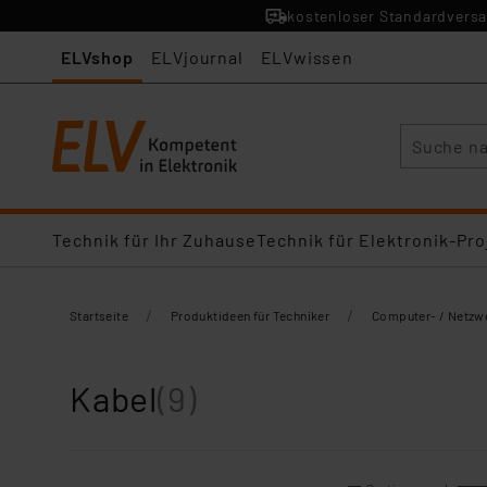
kostenloser Standardversa
ELVshop
ELVjournal
ELVwissen
Suche
Technik für Ihr Zuhause
Technik für Elektronik-Pro
/
/
Startseite
Produktideen für Techniker
Computer- / Netzw
Kabel
(9)