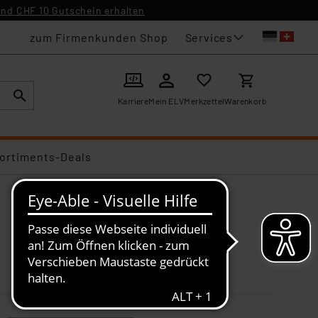
nd CHF 10 Gutschein erhalten
Services
zum Firmenkunden Shop
Karriere
Mein ELV
Merkzettel
Warenkorb
ortiments-Deals