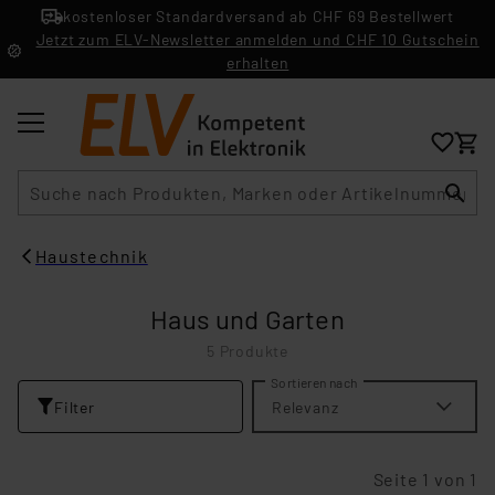
kostenloser Standardversand ab CHF 69 Bestellwert
Jetzt zum ELV-Newsletter anmelden und CHF 10 Gutschein
erhalten
Suche
Haustechnik
Haus und Garten
5 Produkte
Sortieren nach
Filter
Relevanz
Seite 1 von 1