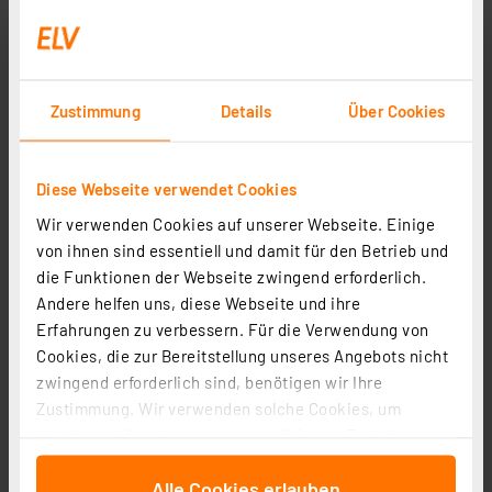
Zustimmung
Details
Über Cookies
Diese Webseite verwendet Cookies
Wir verwenden Cookies auf unserer Webseite. Einige
von ihnen sind essentiell und damit für den Betrieb und
die Funktionen der Webseite zwingend erforderlich.
ELV Bausatz Lesekopf mit USB-Schnittstelle für
Andere helfen uns, diese Webseite und ihre
digitale Zähler USB-IEC
Erfahrungen zu verbessern. Für die Verwendung von
Artikel-Nr. 155523
Cookies, die zur Bereitstellung unseres Angebots nicht
1
2
3
4
5
(10)
zwingend erforderlich sind, benötigen wir Ihre
Zustimmung. Wir verwenden solche Cookies, um
6.73 CHF
Inhalte und Anzeigen zu personalisieren, Funktionen
Statt
28.99 CHF **
für soziale Medien anbieten zu können und die Zugriffe
inkl. MwSt.
Alle Cookies erlauben
auf unsere Website zu analysieren. Außerdem geben