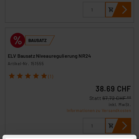
ELV Bausatz Niveauregulierung NR24
Artikel-Nr. 151555
1
2
3
4
5
(1)
38.69 CHF
Statt
67.72 CHF **
inkl. MwSt.
Informationen zu Versandkosten