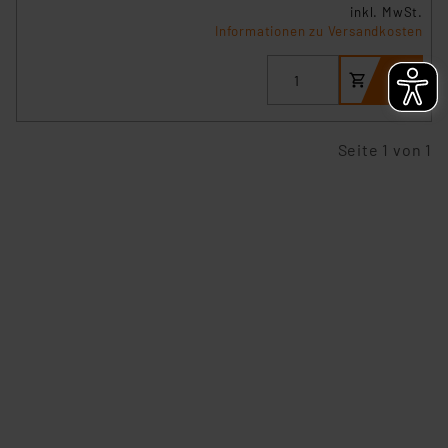
besteht etwa das Risiko, dass US-Behörden
inkl. MwSt.
Informationen zu Versandkosten
personenbezogene Daten in
Überwachungsprogrammen verarbeiten, ohne dass
hiergegen Klagemöglichkeiten für Europäer bestehen.
Unsere Kooperation mit diesen Dienstleistern stützt
sich auf die Standarddatenschutzklauseln der
Seite 1 von 1
Europäischen Kommission sowie einer eigenen
Beurteilung der mit der Datenübermittlung,
insbesondere der Art der übermittelten Daten,
verbundenen Risiken.“
Impressum
|
Datenschutzerklärung