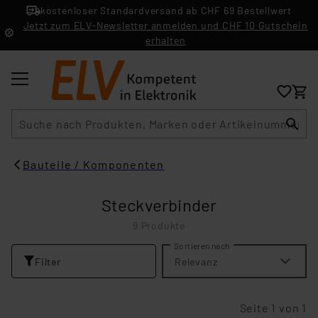
kostenloser Standardversand ab CHF 69 Bestellwert
Jetzt zum ELV-Newsletter anmelden und CHF 10 Gutschein
erhalten
Suche
Bauteile / Komponenten
Steckverbinder
9 Produkte
Sortieren nach
Filter
Relevanz
Seite 1 von 1