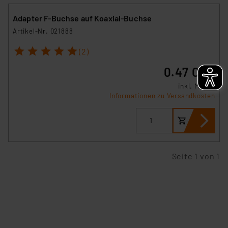
Europäischen Kommission sowie einer eigenen
Beurteilung der mit der Datenübermittlung,
Adapter F-Buchse auf Koaxial-Buchse
insbesondere der Art der übermittelten Daten,
Artikel-Nr. 021888
verbundenen Risiken.“
1
2
3
4
5
(2)
Impressum
|
Datenschutzerklärung
0.47 CHF
inkl. MwSt.
Informationen zu Versandkosten
Seite 1 von 1