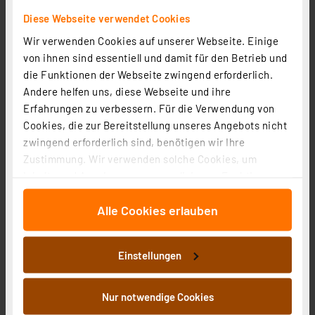
Diese Webseite verwendet Cookies
Wir verwenden Cookies auf unserer Webseite. Einige
von ihnen sind essentiell und damit für den Betrieb und
die Funktionen der Webseite zwingend erforderlich.
Delock Keystone RJ45-Buchse > LSA werkzeugfrei
Andere helfen uns, diese Webseite und ihre
Cat.6 UTP, grau
Erfahrungen zu verbessern. Für die Verwendung von
Artikel-Nr. 117096
Cookies, die zur Bereitstellung unseres Angebots nicht
zwingend erforderlich sind, benötigen wir Ihre
3.82 CHF
Zustimmung. Wir verwenden solche Cookies, um
inkl. MwSt.
Inhalte und Anzeigen zu personalisieren, Funktionen
Informationen zu Versandkosten
für soziale Medien anbieten zu können und die Zugriffe
Alle Cookies erlauben
auf unsere Website zu analysieren. Außerdem geben
wir Informationen zu Ihrer Verwendung unserer Website
an unsere Partner für soziale Medien, Werbung und
Einstellungen
Analysen weiter. Unsere Partner führen diese
Informationen möglicherweise mit weiteren Daten
zusammen, die Sie ihnen bereitgestellt haben oder die
Nur notwendige Cookies
sie im Rahmen Ihrer Nutzung der Dienste gesammelt